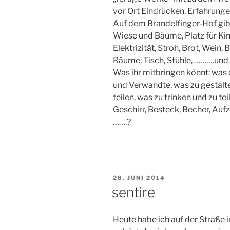
vor Ort Eindrücken, Erfahrung
Auf dem Brandelfinger-Hof gibt
Wiese und Bäume, Platz für Kin
Elektrizität, Stroh, Brot, Wein, 
Räume, Tisch, Stühle, ……….und 
Was ihr mitbringen könnt: was e
und Verwandte, was zu gestalte
teilen, was zu trinken und zu teil
Geschirr, Besteck, Becher, Auf
…….?
VERÖFFENTLICHT
28. JUNI 2014
AM
sentire
Heute habe ich auf der Straße