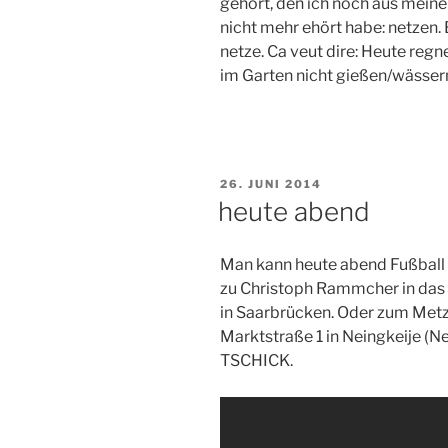
gehört, den ich noch aus meine
nicht mehr ehört habe: netzen
netze. Ca veut dire: Heute reg
im Garten nicht gießen/wässe
VERÖFFENTLICHT
26. JUNI 2014
AM
heute abend
Man kann heute abend Fußball
zu Christoph Rammcher in das
in Saarbrücken. Oder zum Metz
Marktstraße 1 in Neingkeije (Ne
TSCHICK.