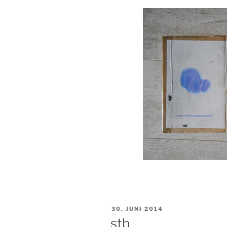
VERÖFFENTLICHT
30. JUNI 2014
AM
stb