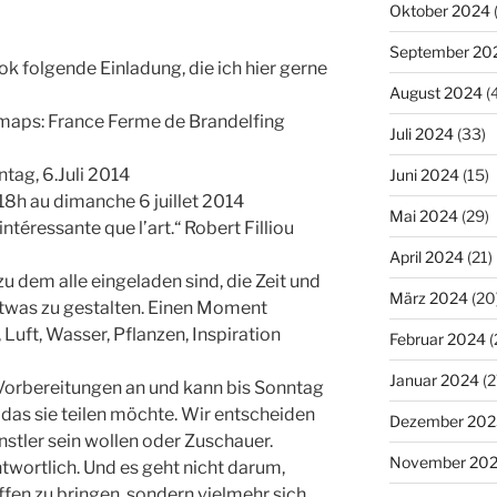
Oktober 2024
September 20
ok folgende Einladung, die ich hier gerne
August 2024
(
maps: France Ferme de Brandelfing
Juli 2024
(33)
ntag, 6.Juli 2014
Juni 2024
(15)
e 18h au dimanche 6 juillet 2014
Mai 2024
(29)
 intéressante que l’art.“ Robert Filliou
April 2024
(21)
zu dem alle eingeladen sind, die Zeit und
März 2024
(20
etwas zu gestalten. Einen Moment
 Luft, Wasser, Pflanzen, Inspiration
Februar 2024
(
Januar 2024
(2
Vorbereitungen an und kann bis Sonntag
 das sie teilen möchte. Wir entscheiden
Dezember 202
nstler sein wollen oder Zuschauer.
November 20
ntwortlich. Und es geht nicht darum,
ffen zu bringen, sondern vielmehr sich