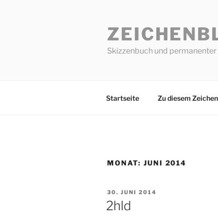
Zum
Inhalt
ZEICHENB
springen
Skizzenbuch und permanenter 
Startseite
Zu diesem Zeichen
MONAT:
JUNI 2014
VERÖFFENTLICHT
30. JUNI 2014
AM
2hld