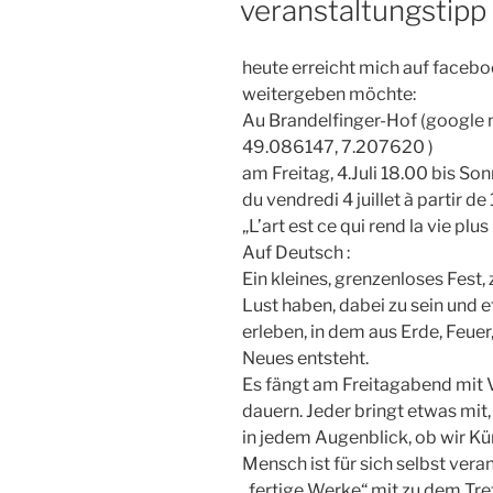
veranstaltungstipp
heute erreicht mich auf facebo
weitergeben möchte:
Au Brandelfinger-Hof (google 
49.086147, 7.207620 )
am Freitag, 4.Juli 18.00 bis Son
du vendredi 4 juillet à partir d
„L’art est ce qui rend la vie plus
Auf Deutsch :
Ein kleines, grenzenloses Fest, 
Lust haben, dabei zu sein und 
erleben, in dem aus Erde, Feuer,
Neues entsteht.
Es fängt am Freitagabend mit 
dauern. Jeder bringt etwas mit,
in jedem Augenblick, ob wir Kü
Mensch ist für sich selbst vera
„fertige Werke“ mit zu dem Tre