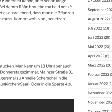
Oktober 2022
(
r Kinderheit kenne, aber schon lange
. Bei demm Rään brauchd ma heid net zè
September 20
net es ausreichend, dass man die Pflanzen
rn muss. Kommt wohl von „benetzen“.
August 2022
(3
Juli 2022
(23)
Juni 2022
(29)
Mai 2022
(20)
April 2022
(8)
März 2022
(20
 gucken. Man kann um 18 Uhr aber auch
 Donnerstagszimmer, Mainzer Straße 31
Februar 2022
(
gersmal zu Annelie Scherschel in die
Januar 2022
(2
unkirchen/Saar). Oder in die Sparte 4 zu
Dezember 202
November 202
Oktober 2021
(