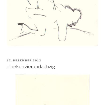
VERÖFFENTLICHT
17. DEZEMBER 2012
AM
einekuhvierundachzig