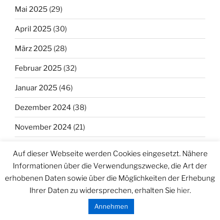
Mai 2025
(29)
April 2025
(30)
März 2025
(28)
Februar 2025
(32)
Januar 2025
(46)
Dezember 2024
(38)
November 2024
(21)
Oktober 2024
(9)
Auf dieser Webseite werden Cookies eingesetzt. Nähere
Informationen über die Verwendungszwecke, die Art der
September 2024
(26)
erhobenen Daten sowie über die Möglichkeiten der Erhebung
August 2024
(44)
Ihrer Daten zu widersprechen, erhalten Sie
hier
.
Juli 2024
(33)
Annehmen