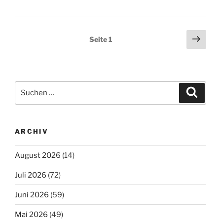
Seitennummerierung
Näch
Seite
1
Seit
der
Beiträge
Suchen
Suche
nach:
ARCHIV
August 2026
(14)
Juli 2026
(72)
Juni 2026
(59)
Mai 2026
(49)