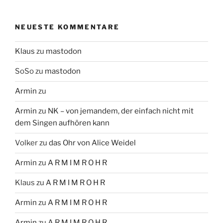
NEUESTE KOMMENTARE
Klaus
zu
mastodon
SoSo
zu
mastodon
Armin
zu
Armin
zu
NK – von jemandem, der einfach nicht mit
dem Singen aufhören kann
Volker
zu
das Ohr von Alice Weidel
Armin
zu
A R M I M R O H R
Klaus
zu
A R M I M R O H R
Armin
zu
A R M I M R O H R
Armin
zu
A R M I M R O H R