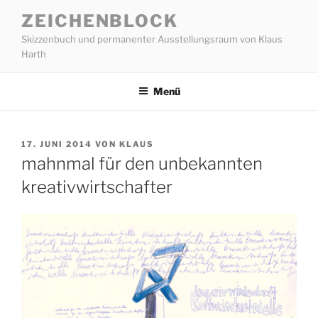
Zum
ZEICHENBLOCK
Inhalt
Skizzenbuch und permanenter Ausstellungsraum von Klaus
springen
Harth
Menü
VERÖFFENTLICHT
17. JUNI 2014
VON
KLAUS
AM
mahnmal für den unbekannten
kreativwirtschafter