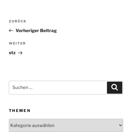
Beitragsnavigation
ZURÜCK
Vorheriger
Beitrag
Vorheriger Beitrag
WEITER
Nächster
Beitrag
stz
Suchen
Suche
nach:
THEMEN
Themen