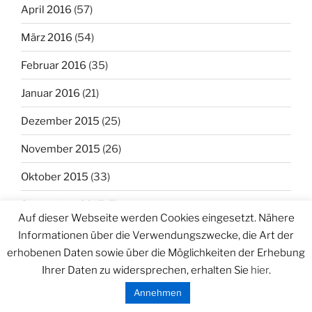
April 2016
(57)
März 2016
(54)
Februar 2016
(35)
Januar 2016
(21)
Dezember 2015
(25)
November 2015
(26)
Oktober 2015
(33)
September 2015
(7)
Auf dieser Webseite werden Cookies eingesetzt. Nähere
August 2015
(34)
Informationen über die Verwendungszwecke, die Art der
erhobenen Daten sowie über die Möglichkeiten der Erhebung
Juli 2015
(31)
Ihrer Daten zu widersprechen, erhalten Sie
hier
.
Juni 2015
(31)
Annehmen