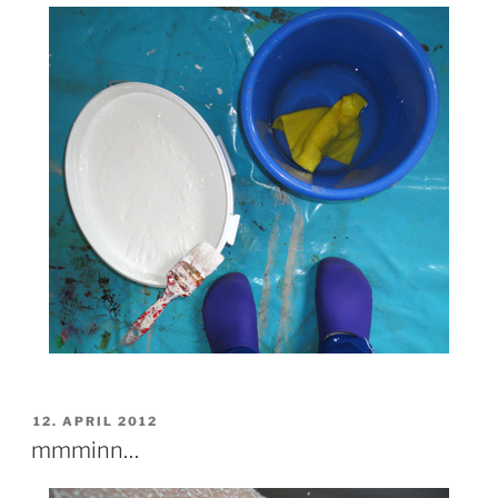
VERÖFFENTLICHT
12. APRIL 2012
AM
mmminn…