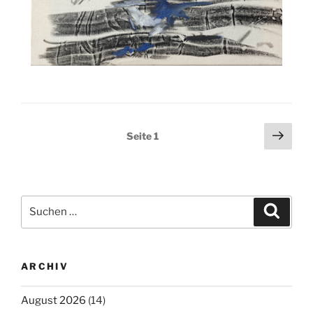
Seitennummerierung
Näch
Seite
1
Seit
der
Beiträge
Suchen
Suche
nach:
ARCHIV
August 2026
(14)