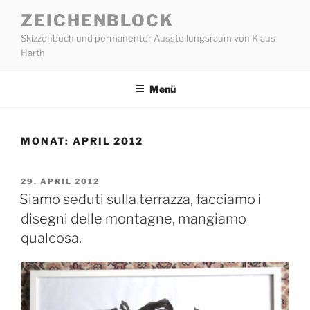
Zum
ZEICHENBLOCK
Inhalt
Skizzenbuch und permanenter Ausstellungsraum von Klaus
springen
Harth
Menü
MONAT:
APRIL 2012
VERÖFFENTLICHT
29. APRIL 2012
AM
Siamo seduti sulla terrazza, facciamo i
disegni delle montagne, mangiamo
qualcosa.