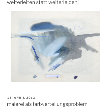
AM
weiterleiten statt weiterleiden!
VERÖFFENTLICHT
13. APRIL 2012
AM
malerei als farbverteilungsproblem