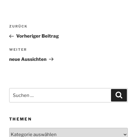
Beitragsnavigation
ZURÜCK
Vorheriger
Beitrag
Vorheriger Beitrag
WEITER
Nächster
Beitrag
neue Aussichten
Suchen
Suche
nach:
THEMEN
Themen