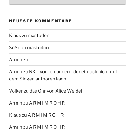
NEUESTE KOMMENTARE
Klaus
zu
mastodon
SoSo
zu
mastodon
Armin
zu
Armin
zu
NK – von jemandem, der einfach nicht mit
dem Singen aufhören kann
Volker
zu
das Ohr von Alice Weidel
Armin
zu
A R M I M R O H R
Klaus
zu
A R M I M R O H R
Armin
zu
A R M I M R O H R