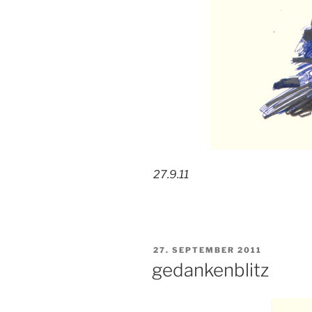
27.9.11
VERÖFFENTLICHT
27. SEPTEMBER 2011
AM
gedankenblitz