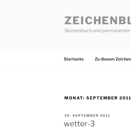
Zum
Inhalt
ZEICHENB
springen
Skizzenbuch und permanenter 
Startseite
Zu diesem Zeichen
MONAT:
SEPTEMBER 201
VERÖFFENTLICHT
30. SEPTEMBER 2011
AM
wetter-3