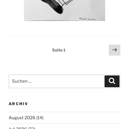
Seitennummerierung
Näch
Seite
1
Seit
der
Beiträge
Suchen
Suche
nach:
ARCHIV
August 2026
(14)