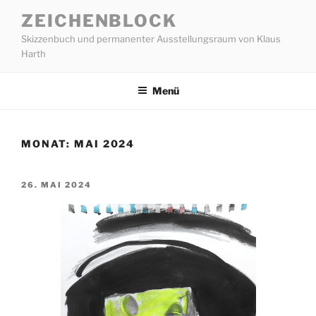
Zum
ZEICHENBLOCK
Inhalt
Skizzenbuch und permanenter Ausstellungsraum von Klaus
springen
Harth
Menü
MONAT:
MAI 2024
VERÖFFENTLICHT
26. MAI 2024
AM