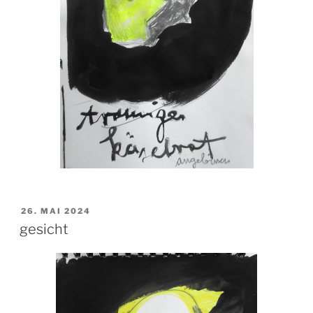
VERÖFFENTLICHT
26. MAI 2024
AM
gesicht