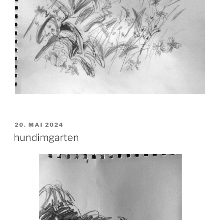
VERÖFFENTLICHT
20. MAI 2024
AM
hundimgarten