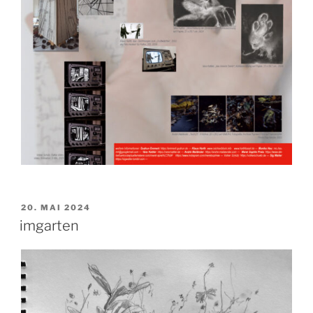
VERÖFFENTLICHT
20. MAI 2024
AM
imgarten