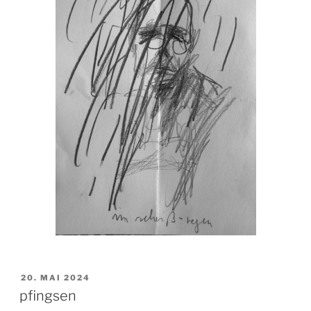
VERÖFFENTLICHT
20. MAI 2024
AM
pfingsen