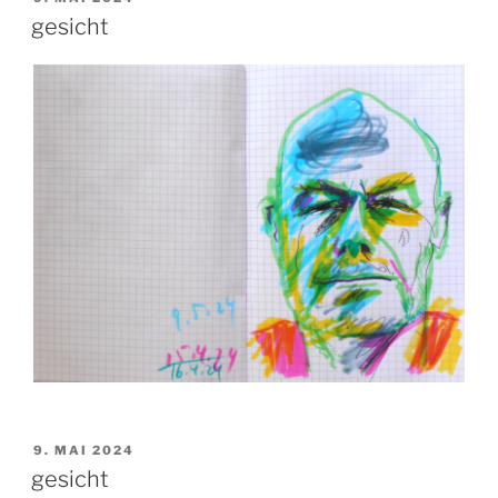
AM
gesicht
VERÖFFENTLICHT
9. MAI 2024
AM
gesicht