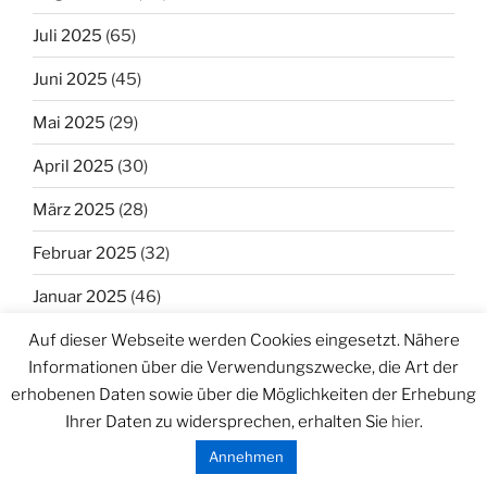
Juli 2025
(65)
Juni 2025
(45)
Mai 2025
(29)
April 2025
(30)
März 2025
(28)
Februar 2025
(32)
Januar 2025
(46)
Auf dieser Webseite werden Cookies eingesetzt. Nähere
Dezember 2024
(38)
Informationen über die Verwendungszwecke, die Art der
November 2024
(21)
erhobenen Daten sowie über die Möglichkeiten der Erhebung
Ihrer Daten zu widersprechen, erhalten Sie
hier
.
Oktober 2024
(9)
Annehmen
September 2024
(26)