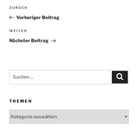
Beitragsnavigation
ZURÜCK
Vorheriger
Beitrag
Vorheriger Beitrag
WEITER
Nächster
Beitrag
Nächster Beitrag
Suchen
Suche
nach:
THEMEN
Themen