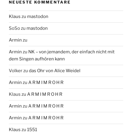
NEUESTE KOMMENTARE
Klaus
zu
mastodon
SoSo
zu
mastodon
Armin
zu
Armin
zu
NK – von jemandem, der einfach nicht mit
dem Singen aufhören kann
Volker
zu
das Ohr von Alice Weidel
Armin
zu
A R M I M R O H R
Klaus
zu
A R M I M R O H R
Armin
zu
A R M I M R O H R
Armin
zu
A R M I M R O H R
Klaus
zu
1551