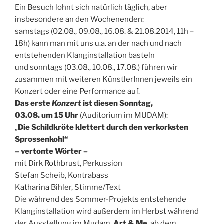
Ein Besuch lohnt sich natürlich täglich, aber
insbesondere an den Wochenenden:
samstags (02.08., 09.08., 16.08. & 21.08.2014, 11h –
18h) kann man mit uns u.a. an der nach und nach
entstehenden Klanginstallation basteln
und sonntags (03.08., 10.08., 17.08.) führen wir
zusammen mit weiteren KünstlerInnen jeweils ein
Konzert oder eine Performance auf.
Das erste
Konzert
ist diesen Sonntag,
03.08. um 15 Uhr
(Auditorium im MUDAM):
„
Die Schildkröte klettert durch den verkorksten
Sprossenkohl“
– vertonte Wörter –
mit Dirk Rothbrust, Perkussion
Stefan Scheib, Kontrabass
Katharina Bihler, Stimme/Text
Die während des Sommer-Projekts entstehende
Klanginstallation wird außerdem im Herbst während
der Ausstellung im Mudam,
Art & Me
, ab dem