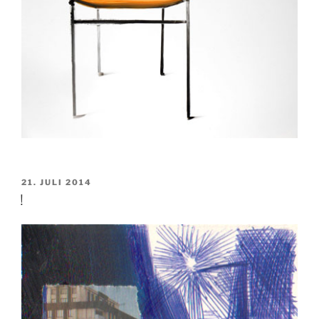
VERÖFFENTLICHT
21. JULI 2014
AM
!