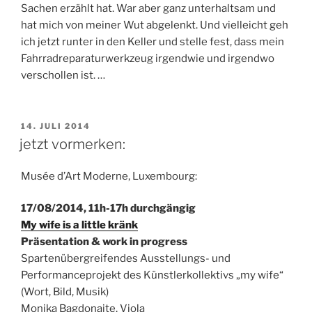
Sachen erzählt hat. War aber ganz unterhaltsam und
hat mich von meiner Wut abgelenkt. Und vielleicht geh
ich jetzt runter in den Keller und stelle fest, dass mein
Fahrradreparaturwerkzeug irgendwie und irgendwo
verschollen ist. …
VERÖFFENTLICHT
14. JULI 2014
AM
jetzt vormerken:
Musée d’Art Moderne, Luxembourg:
17/08/2014, 11h-17h durchgängig
My wife is a little kränk
Präsentation & work in progress
Spartenübergreifendes Ausstellungs- und
Performanceprojekt des Künstlerkollektivs „my wife“
(Wort, Bild, Musik)
Monika Bagdonaite, Viola