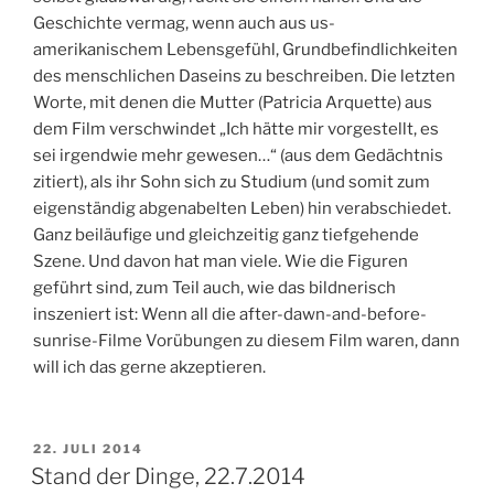
Geschichte vermag, wenn auch aus us-
amerikanischem Lebensgefühl, Grundbefindlichkeiten
des menschlichen Daseins zu beschreiben. Die letzten
Worte, mit denen die Mutter (Patricia Arquette) aus
dem Film verschwindet „Ich hätte mir vorgestellt, es
sei irgendwie mehr gewesen…“ (aus dem Gedächtnis
zitiert), als ihr Sohn sich zu Studium (und somit zum
eigenständig abgenabelten Leben) hin verabschiedet.
Ganz beiläufige und gleichzeitig ganz tiefgehende
Szene. Und davon hat man viele. Wie die Figuren
geführt sind, zum Teil auch, wie das bildnerisch
inszeniert ist: Wenn all die after-dawn-and-before-
sunrise-Filme Vorübungen zu diesem Film waren, dann
will ich das gerne akzeptieren.
VERÖFFENTLICHT
22. JULI 2014
AM
Stand der Dinge, 22.7.2014