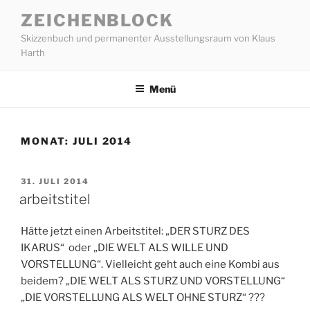
Zum
ZEICHENBLOCK
Inhalt
Skizzenbuch und permanenter Ausstellungsraum von Klaus
springen
Harth
Menü
MONAT:
JULI 2014
VERÖFFENTLICHT
31. JULI 2014
AM
arbeitstitel
Hätte jetzt einen Arbeitstitel: „DER STURZ DES
IKARUS“ oder „DIE WELT ALS WILLE UND
VORSTELLUNG“. Vielleicht geht auch eine Kombi aus
beidem? „DIE WELT ALS STURZ UND VORSTELLUNG“
„DIE VORSTELLUNG ALS WELT OHNE STURZ“ ???