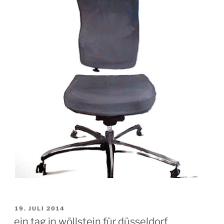
VERÖFFENTLICHT
19. JULI 2014
AM
ein tag in wöllstein für düsseldorf