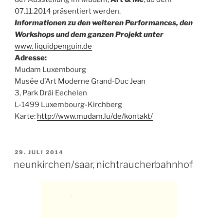
07.11.2014 präsentiert werden.
Informationen zu den weiteren Performances, den
Workshops und dem ganzen Projekt unter
www. liquidpenguin.de
Adresse:
Mudam Luxembourg
Musée d’Art Moderne Grand-Duc Jean
3, Park Dräi Eechelen
L-1499 Luxembourg-Kirchberg
Karte:
http://www.mudam.lu/de/kontakt/
VERÖFFENTLICHT
29. JULI 2014
AM
neunkirchen/saar, nichtraucherbahnhof