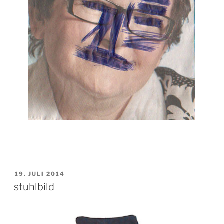
VERÖFFENTLICHT
19. JULI 2014
AM
stuhlbild