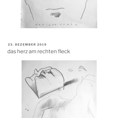
VERÖFFENTLICHT
23. DEZEMBER 2019
AM
das herz am rechten fleck