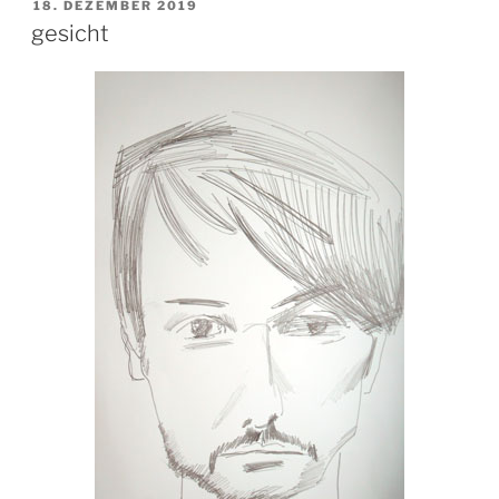
VERÖFFENTLICHT
18. DEZEMBER 2019
AM
gesicht