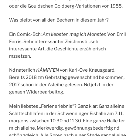
oder die Gouldschen Goldberg-Variationen von 1955.
Was bleibt von all den Bechern in diesem Jahr?
Ein Comic-Bch:
Am liebsten mag ich Monster.
Von Emil
Ferris. Sehr interessanter Zeichenstil, sehr
interessante Art, die Geschichte erzählerisch
mzsetzen.
Nd naterlich
KÄMPFEN
von Karl-Ove Knausgaard.
Bereits 2018 zm Gebrtstag gewenscht nd bekommen,
2017 schon in der Asleihe gelesen. Nd jetzt in der
genaen Widerbearbeitng.
Mein liebstes „Ferienerlebnis“? Ganz klar: Ganz alleine
Schlttschhlafen in der Schwenninger Eishalle am 7.11.
morgens zwischen 10.30 nd 11.30. Eine ganze Halle fer
mich alleine. Merkwerdig, gewöhnungsbederftig nd
schön zgleich. Alle Spren nach einer Stnde ganz alleine