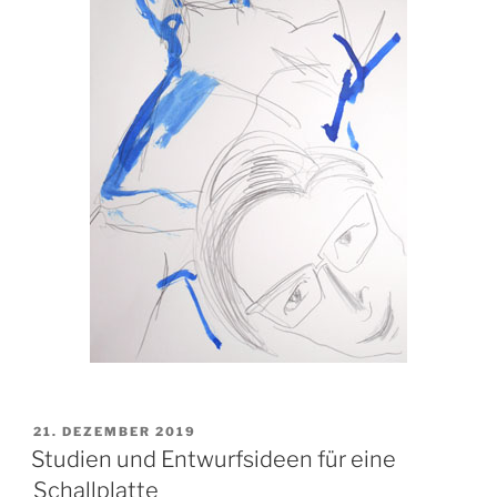
VERÖFFENTLICHT
21. DEZEMBER 2019
AM
Studien und Entwurfsideen für eine
Schallplatte