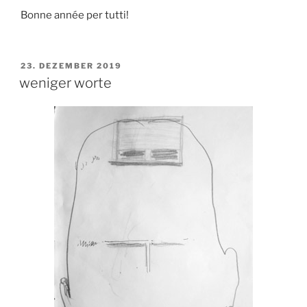
Bonne année per tutti!
VERÖFFENTLICHT
23. DEZEMBER 2019
AM
weniger worte