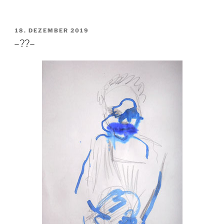
VERÖFFENTLICHT
18. DEZEMBER 2019
AM
–??–