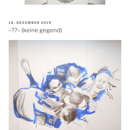
VERÖFFENTLICHT
18. DEZEMBER 2019
AM
–??– (keine gegend)