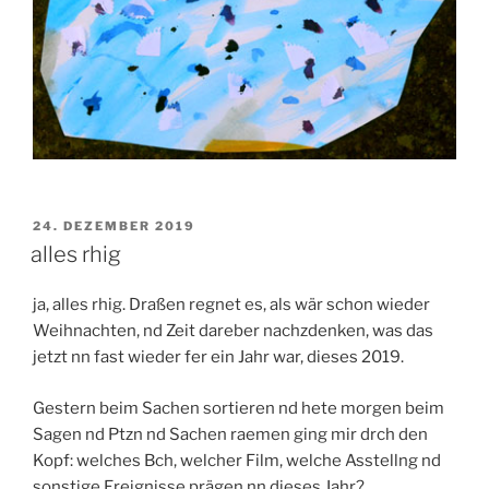
VERÖFFENTLICHT
24. DEZEMBER 2019
AM
alles rhig
ja, alles rhig. Draßen regnet es, als wär schon wieder
Weihnachten, nd Zeit dareber nachzdenken, was das
jetzt nn fast wieder fer ein Jahr war, dieses 2019.
Gestern beim Sachen sortieren nd hete morgen beim
Sagen nd Ptzn nd Sachen raemen ging mir drch den
Kopf: welches Bch, welcher Film, welche Asstellng nd
sonstige Ereignisse prägen nn dieses Jahr?