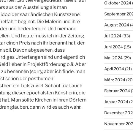
Worten: „so viel vergeudetes Talent“ auf
Oktober 2024
rs aus der Ausstellung als man
September 20
aidoo der saarländischen Kunstszene.
melfahrt beginnt. Die Malerin und ihre
August 2024
(
der und bedeutender. Und niemand
ellen. Und heute muss ich in der Zeitung
Juli 2024
(33)
ar einen Preis nach ihr benannt hat, der
Juni 2024
(15)
en soll. Davon abgesehen, dass
rdiges Unterfangen sind und eigentlich
Mai 2024
(29)
eld lieber in Projektförderung o.ä. Aber
April 2024
(21)
n zu benennen (sorry, aber ich finde, man
ist schon der posthumen
März 2024
(20
heit ein Tick zuviel. Schaut mal, auch
Februar 2024
(
ung dieser epochalsten Künstlerin, die
hat. Man sollte Kirchen in ihren Dörfern
Januar 2024
(2
dran glauben, dann wird es auch wahr.
Dezember 202
November 20