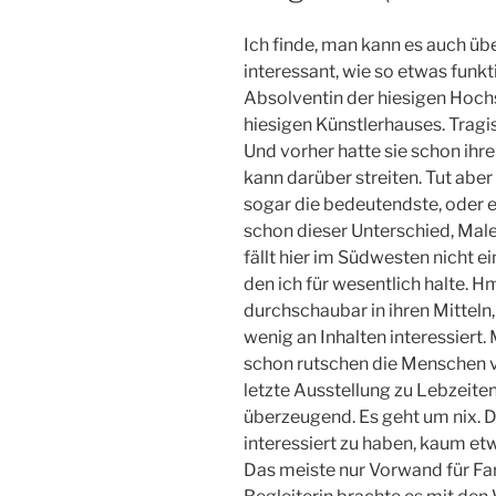
Ich finde, man kann es auch übe
interessant, wie so etwas funkt
Absolventin der hiesigen Hoch
hiesigen Künstlerhauses. Tragi
Und vorher hatte sie schon ihr
kann darüber streiten. Tut abe
sogar die bedeutendste, oder 
schon dieser Unterschied, Male
fällt hier im Südwesten nicht ei
den ich für wesentlich halte. H
durchschaubar in ihren Mitteln,
wenig an Inhalten interessiert
schon rutschen die Menschen 
letzte Ausstellung zu Lebzeite
überzeugend. Es geht um nix. D
interessiert zu haben, kaum et
Das meiste nur Vorwand für Fa