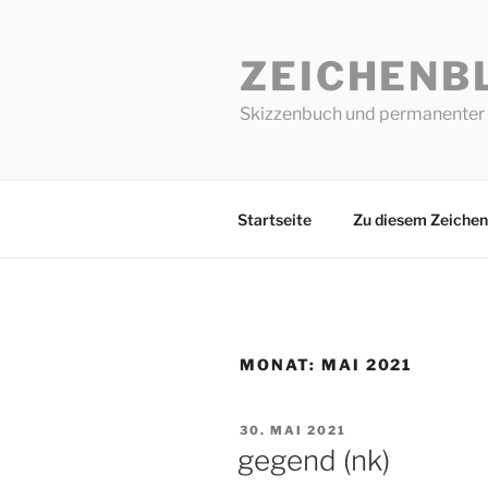
Zum
Inhalt
ZEICHENB
springen
Skizzenbuch und permanenter 
Startseite
Zu diesem Zeichen
MONAT:
MAI 2021
VERÖFFENTLICHT
30. MAI 2021
AM
gegend (nk)