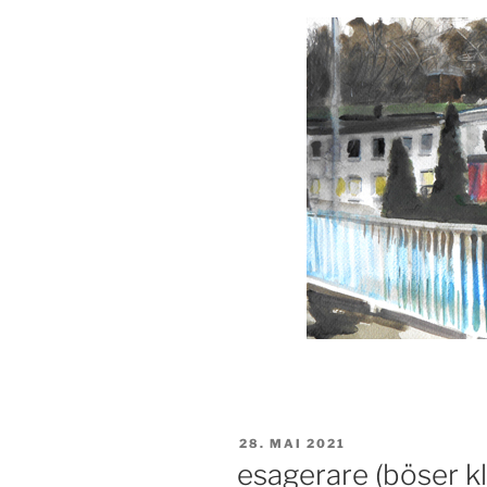
VERÖFFENTLICHT
28. MAI 2021
AM
esagerare (böser k