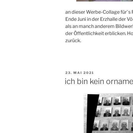
an dieser Werbe-Collage für`s F
Ende Juni in der Erzhalle der V
als an manch anderem Bildwerk. 
der Öffentlichkeit erblicken. Ho
zurück.
VERÖFFENTLICHT
23. MAI 2021
AM
ich bin kein ornam