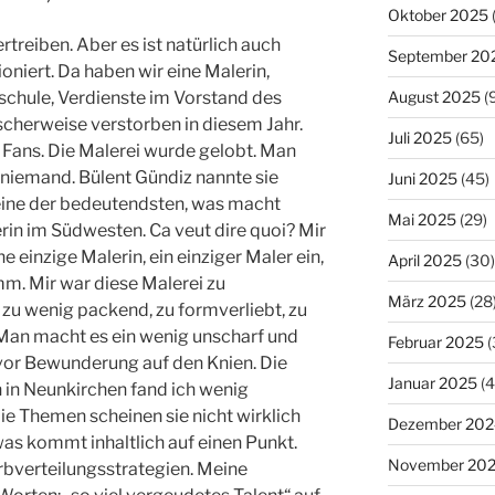
Oktober 2025
rtreiben. Aber es ist natürlich auch
September 20
ioniert. Da haben wir eine Malerin,
August 2025
(
schule, Verdienste im Vorstand des
scherweise verstorben in diesem Jahr.
Juli 2025
(65)
e Fans. Die Malerei wurde gelobt. Man
r niemand. Bülent Gündiz nannte sie
Juni 2025
(45)
eine der bedeutendsten, was macht
Mai 2025
(29)
rin im Südwesten. Ca veut dire quoi? Mir
ne einzige Malerin, ein einziger Maler ein,
April 2025
(30)
mm. Mir war diese Malerei zu
März 2025
(28
 zu wenig packend, zu formverliebt, zu
. Man macht es ein wenig unscharf und
Februar 2025
(
vor Bewunderung auf den Knien. Die
Januar 2025
(4
n in Neunkirchen fand ich wenig
ie Themen scheinen sie nicht wirklich
Dezember 202
was kommt inhaltlich auf einen Punkt.
November 20
rbverteilungsstrategien. Meine