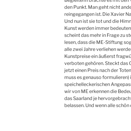
Begleiterin brachte es mit den 
den Punkt. Man geht nicht ande
reingegangen ist. Die Xavier N
Und nun ist sie tot und die Him
Kunst werden immer bedeuten
scheint das mehr in Frage zu st
lesen, dass die ME-Stiftung sog
alle zwei Jahre verliehen werd
Kunstpreise ein äußerst fragwü
verboten gehören. Steckt das G
jetzt einen Preis nach der Tote
muss es genauso formulieren) 
speichelleckerischen Angepasst
wir von ME erkennen die Bedeut
das Saarland je hervorgebracht 
belassen. Und wenn alle schön 