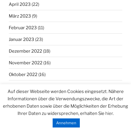
April 2023
(22)
März 2023
(9)
Februar 2023
(11)
Januar 2023
(23)
Dezember 2022
(18)
November 2022
(16)
Oktober 2022
(16)
September 2022
(38)
Auf dieser Webseite werden Cookies eingesetzt. Nähere
August 2022
(32)
Informationen über die Verwendungszwecke, die Art der
erhobenen Daten sowie über die Möglichkeiten der Erhebung
Juli 2022
(23)
Ihrer Daten zu widersprechen, erhalten Sie
hier
.
Juni 2022
(29)
Annehmen