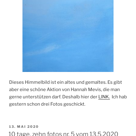
Dieses Himmelbild ist ein altes und gemaltes. Es gibt
aber eine schöne Aktion von Hannah Mevis, die man
gerne unterstützen darf. Deshalb hier der
LINK.
Ich hab
gestern schon drei Fotos geschickt.
VERÖFFENTLICHT
13. MAI 2020
AM
10 tage, zehn fotos nr. 5 vom 13.5.2020