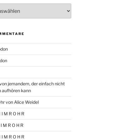
MMENTARE
odon
don
von jemandem, der einfach nicht
n aufhören kann
hr von Alice Weidel
 I M R O H R
 I M R O H R
 I M R O H R