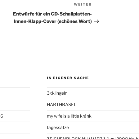
WEITER
Nächster
Beitrag
Entwürfe für ein CD-Schallplatten-
Innen-Klapp-Cover (schönes Wort)
IN EIGENER SACHE
3xklingeln
HARTHBASEL
06
my wife is a little kränk
tagessätze
ZEICHENBLOCK NUMMER 1 (Juni 2008 bis Ju