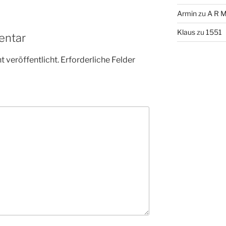
Armin
zu
A R M
Klaus
zu
1551
entar
 veröffentlicht.
Erforderliche Felder