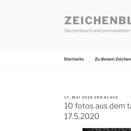
Zum
Inhalt
ZEICHENB
springen
Skizzenbuch und permanenter 
Startseite
Zu diesem Zeichen
VERÖFFENTLICHT
17. MAI 2020
VON
KLAUS
AM
10 fotos aus dem tä
17.5.2020