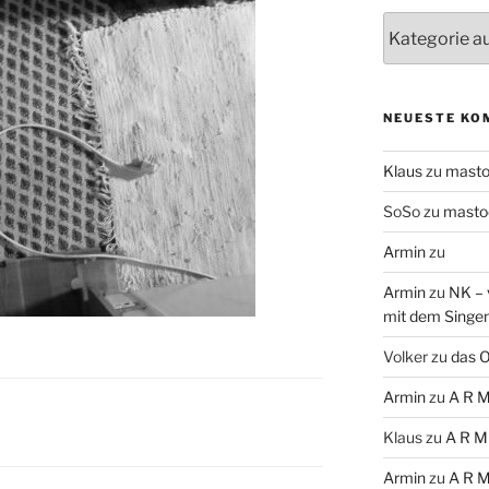
Themen
NEUESTE KO
Klaus
zu
mast
SoSo
zu
masto
Armin
zu
Armin
zu
NK – 
mit dem Singe
Volker
zu
das O
Armin
zu
A R M
Klaus
zu
A R M
Armin
zu
A R M