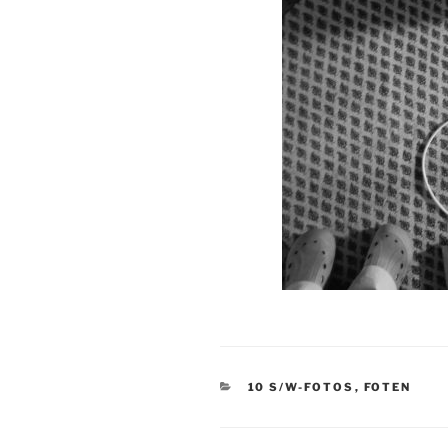
KATEGORIEN
10 S/W-FOTOS
,
FOTEN