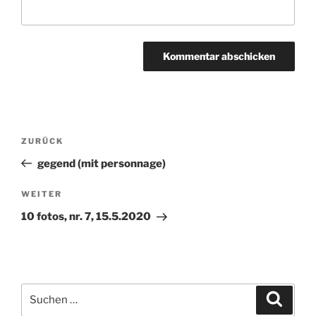
Beitragsnavigation
ZURÜCK
Vorheriger
Beitrag
gegend (mit personnage)
WEITER
Nächster
Beitrag
10 fotos, nr. 7, 15.5.2020
Suchen
Suche
nach: