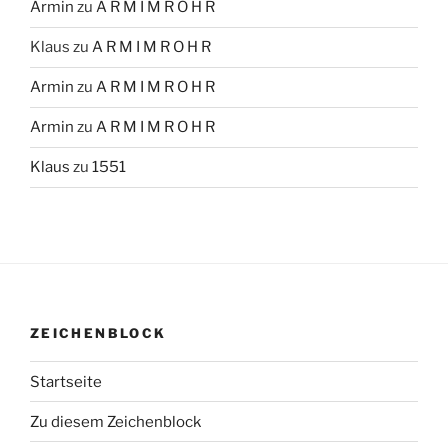
Armin
zu
A R M I M R O H R
Klaus
zu
A R M I M R O H R
Armin
zu
A R M I M R O H R
Armin
zu
A R M I M R O H R
Klaus
zu
1551
ZEICHENBLOCK
Startseite
Zu diesem Zeichenblock