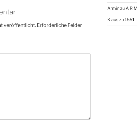
Armin
zu
A R M
entar
Klaus
zu
1551
 veröffentlicht.
Erforderliche Felder