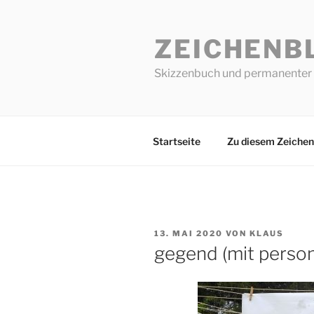
Zum
Inhalt
ZEICHENB
springen
Skizzenbuch und permanenter 
Startseite
Zu diesem Zeichen
VERÖFFENTLICHT
13. MAI 2020
VON
KLAUS
AM
gegend (mit perso