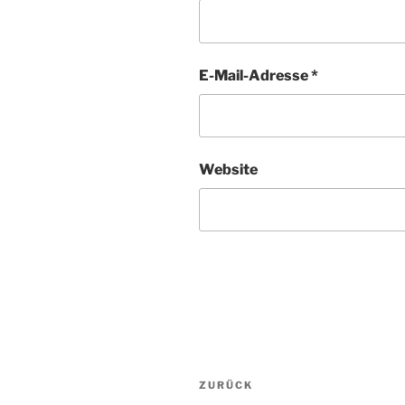
E-Mail-Adresse
*
Website
Beitragsnavigation
ZURÜCK
Vorheriger