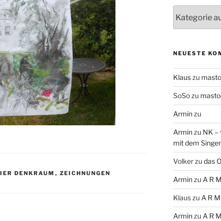
Themen
NEUESTE KO
Klaus
zu
mast
SoSo
zu
masto
Armin
zu
Armin
zu
NK – 
mit dem Singe
Volker
zu
das O
EIER DENKRAUM
,
ZEICHNUNGEN
Armin
zu
A R M
Klaus
zu
A R M
Armin
zu
A R M