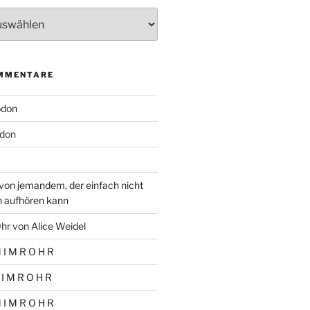
MMENTARE
odon
don
von jemandem, der einfach nicht
n aufhören kann
hr von Alice Weidel
 I M R O H R
 I M R O H R
 I M R O H R