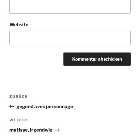
Website
Beitragsnavigation
ZURÜCK
Vorheriger
Beitrag
gegend avec personnage
WEITER
Nächster
Beitrag
matisse, irgendwie