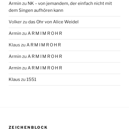
Armin
zu
NK – von jemandem, der einfach nicht mit
dem Singen aufhören kann
Volker
zu
das Ohr von Alice Weidel
Armin
zu
A R M I M R O H R
Klaus
zu
A R M I M R O H R
Armin
zu
A R M I M R O H R
Armin
zu
A R M I M R O H R
Klaus
zu
1551
ZEICHENBLOCK