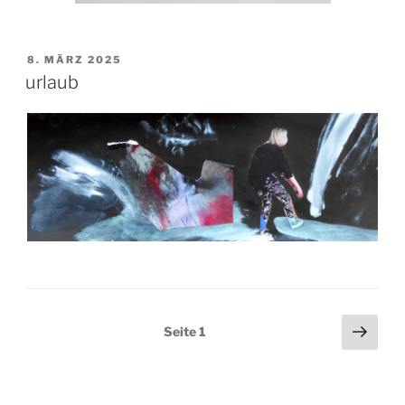
VERÖFFENTLICHT
8. MÄRZ 2025
AM
urlaub
Seitennummerierung
Näch
Seite
1
Seit
der
Beiträge