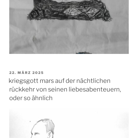
VERÖFFENTLICHT
22. MÄRZ 2025
AM
kriegsgott mars auf der nächtlichen
rückkehr von seinen liebesabenteuern,
oder so ähnlich