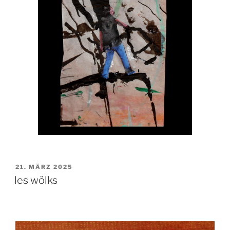
VERÖFFENTLICHT
21. MÄRZ 2025
AM
les wölks