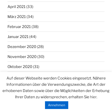
April 2021
(33)
März 2021
(34)
Februar 2021
(38)
Januar 2021
(44)
Dezember 2020
(28)
November 2020
(30)
Oktober 2020
(31)
September 2020
(21)
Auf dieser Webseite werden Cookies eingesetzt. Nähere
Informationen über die Verwendungszwecke, die Art der
August 2020
(27)
erhobenen Daten sowie über die Möglichkeiten der Erhebung
Juli 2020
(37)
Ihrer Daten zu widersprechen, erhalten Sie
hier
.
Annehmen
Juni 2020
(26)