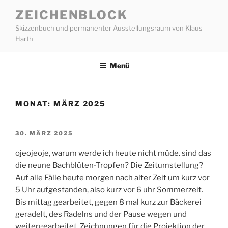
Zum
ZEICHENBLOCK
Inhalt
Skizzenbuch und permanenter Ausstellungsraum von Klaus
springen
Harth
Menü
MONAT:
MÄRZ 2025
VERÖFFENTLICHT
30. MÄRZ 2025
AM
ojeojeoje, warum werde ich heute nicht müde. sind das
die neune Bachblüten-Tropfen? Die Zeitumstellung?
Auf alle Fälle heute morgen nach alter Zeit um kurz vor
5 Uhr aufgestanden, also kurz vor 6 uhr Sommerzeit.
Bis mittag gearbeitet, gegen 8 mal kurz zur Bäckerei
geradelt, des Radelns und der Pause wegen und
weitergearbeitet. Zeichnungen für die Projektion der