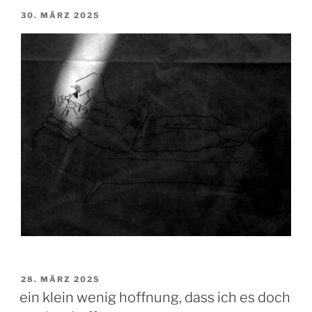
VERÖFFENTLICHT
30. MÄRZ 2025
AM
VERÖFFENTLICHT
28. MÄRZ 2025
AM
ein klein wenig hoffnung, dass ich es doch