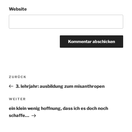
Website
Beitragsnavigation
ZURÜCK
Vorheriger
Beitrag
3. lehrjahr: ausbildung zum misanthropen
WEITER
Nächster
Beitrag
ein klein wenig hoffnung, dass ich es doch noch
schaffe…