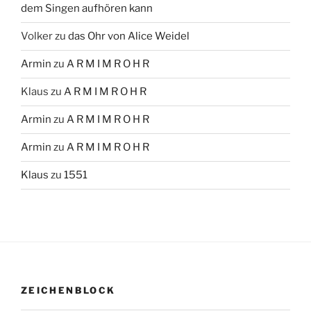
dem Singen aufhören kann
Volker
zu
das Ohr von Alice Weidel
Armin
zu
A R M I M R O H R
Klaus
zu
A R M I M R O H R
Armin
zu
A R M I M R O H R
Armin
zu
A R M I M R O H R
Klaus
zu
1551
ZEICHENBLOCK