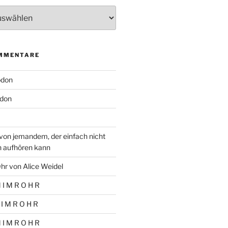
MMENTARE
odon
don
von jemandem, der einfach nicht
n aufhören kann
hr von Alice Weidel
 I M R O H R
 I M R O H R
 I M R O H R