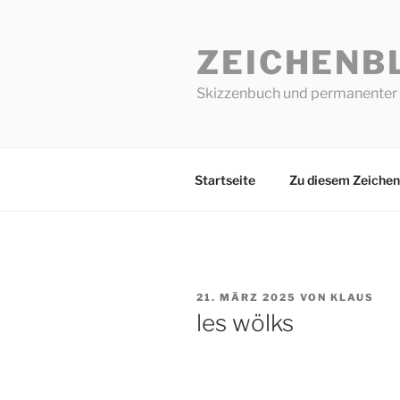
Zum
Inhalt
ZEICHENB
springen
Skizzenbuch und permanenter 
Startseite
Zu diesem Zeichen
VERÖFFENTLICHT
21. MÄRZ 2025
VON
KLAUS
AM
les wölks