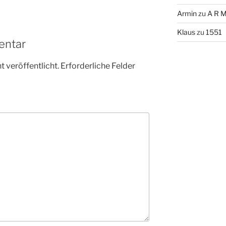
Armin
zu
A R M
Klaus
zu
1551
entar
 veröffentlicht.
Erforderliche Felder