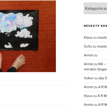
Themen
NEUESTE KO
Klaus
zu
mast
SoSo
zu
masto
Armin
zu
Armin
zu
NK – 
mit dem Singe
Volker
zu
das O
Armin
zu
A R M
Klaus
zu
A R M
Armin
zu
A R M