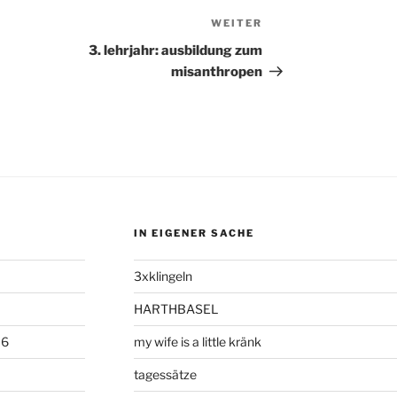
WEITER
Nächster
Beitrag
3. lehrjahr: ausbildung zum
misanthropen
IN EIGENER SACHE
3xklingeln
HARTHBASEL
06
my wife is a little kränk
tagessätze