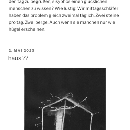
den tag zu begrüßen, sisyphos einen glücklichen
menschen zu wissen? Wie lustig. Wir mittagsschläfer
haben das problem gleich zweimal täglich..Zwei steine
pro tag. Zwei berge. Auch wenn sie manchen nur wie
hügel erscheinen.
VERÖFFENTLICHT
2. MAI 2023
AM
haus ??