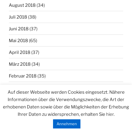
August 2018
(34)
Juli 2018
(38)
Juni 2018
(37)
Mai 2018
(65)
April 2018
(37)
März 2018
(34)
Februar 2018
(35)
Januar 2018
(35)
Auf dieser Webseite werden Cookies eingesetzt. Nähere
Dezember 2017
(38)
Informationen über die Verwendungszwecke, die Art der
erhobenen Daten sowie über die Möglichkeiten der Erhebung
November 2017
(32)
Ihrer Daten zu widersprechen, erhalten Sie
hier
.
Oktober 2017
(19)
Annehmen