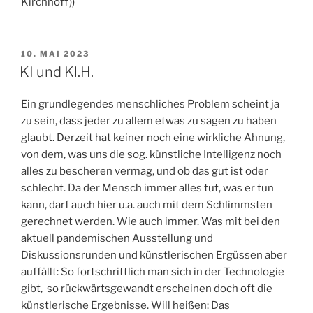
Kirchhoff))
VERÖFFENTLICHT
10. MAI 2023
AM
KI und Kl.H.
Ein grundlegendes menschliches Problem scheint ja
zu sein, dass jeder zu allem etwas zu sagen zu haben
glaubt. Derzeit hat keiner noch eine wirkliche Ahnung,
von dem, was uns die sog. künstliche Intelligenz noch
alles zu bescheren vermag, und ob das gut ist oder
schlecht. Da der Mensch immer alles tut, was er tun
kann, darf auch hier u.a. auch mit dem Schlimmsten
gerechnet werden. Wie auch immer. Was mit bei den
aktuell pandemischen Ausstellung und
Diskussionsrunden und künstlerischen Ergüssen aber
auffällt: So fortschrittlich man sich in der Technologie
gibt, so rückwärtsgewandt erscheinen doch oft die
künstlerische Ergebnisse. Will heißen: Das