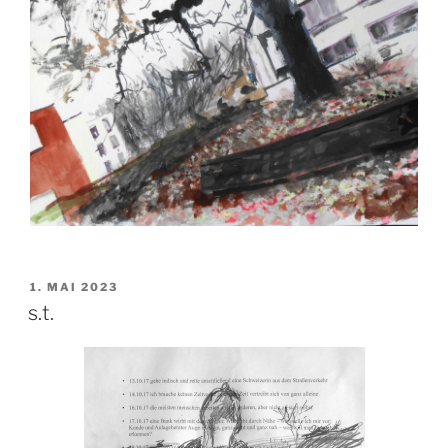
VERÖFFENTLICHT
1. MAI 2023
AM
s.t.