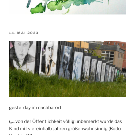
VERÖFFENTLICHT
14. MAI 2023
AM
gesterday im nachbarort
(„…von der Öffentlichkeit völlig unbemerkt wurde das
Kind mit viereinhalb Jahren größenwahnsinnig (Bodo