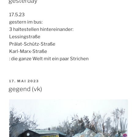
gesterday
17.5.23
gestern im bus:
3 haltestellen hintereinander:
Lessingstraße
Prälat-Schütz-Straße
Karl-Marx-Straße
: die ganze Welt mit ein paar Strichen
VERÖFFENTLICHT
17. MAI 2023
AM
gegend (vk)