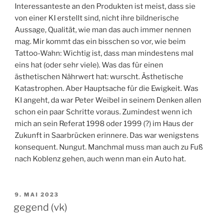
Interessanteste an den Produkten ist meist, dass sie
von einer KI erstellt sind, nicht ihre bildnerische
Aussage, Qualität, wie man das auch immer nennen
mag. Mir kommt das ein bisschen so vor, wie beim
Tattoo-Wahn: Wichtig ist, dass man mindestens mal
eins hat (oder sehr viele). Was das für einen
ästhetischen Nährwert hat: wurscht. Ästhetische
Katastrophen. Aber Hauptsache für die Ewigkeit. Was
KI angeht, da war Peter Weibel in seinem Denken allen
schon ein paar Schritte voraus. Zumindest wenn ich
mich an sein Referat 1998 oder 1999 (?) im Haus der
Zukunft in Saarbrücken erinnere. Das war wenigstens
konsequent. Nungut. Manchmal muss man auch zu Fuß
nach Koblenz gehen, auch wenn man ein Auto hat.
VERÖFFENTLICHT
9. MAI 2023
AM
gegend (vk)