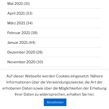
Mai 2021
(31)
April 2021
(33)
März 2021
(34)
Februar 2021
(38)
Januar 2021
(44)
Dezember 2020
(28)
November 2020
(30)
Oktober 2020
(31)
Auf dieser Webseite werden Cookies eingesetzt. Nähere
September 2020
(21)
Informationen über die Verwendungszwecke, die Art der
erhobenen Daten sowie über die Möglichkeiten der Erhebung
August 2020
(27)
Ihrer Daten zu widersprechen, erhalten Sie
hier
.
Juli 2020
(37)
Annehmen