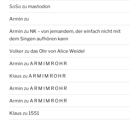
SoSo
zu
mastodon
Armin
zu
Armin
zu
NK – von jemandem, der einfach nicht mit
dem Singen aufhören kann
Volker
zu
das Ohr von Alice Weidel
Armin
zu
A R M I M R O H R
Klaus
zu
A R M I M R O H R
Armin
zu
A R M I M R O H R
Armin
zu
A R M I M R O H R
Klaus
zu
1551