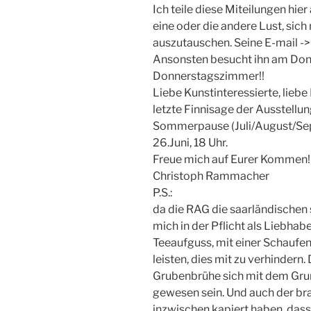
Ich teile diese Miteilungen hier
eine oder die andere Lust, sich
auszutauschen. Seine E-mail 
Ansonsten besucht ihn am Don
Donnerstagszimmer!!
Liebe Kunstinteressierte, liebe
letzte Finnisage der Ausstell
Sommerpause (Juli/August/S
26.Juni, 18 Uhr.
Freue mich auf Eurer Kommen!
Christoph Rammacher
P.S.:
da die RAG die saarländischen s
mich in der Pflicht als Liebhab
Teeaufguss, mit einer Schaufen
leisten, dies mit zu verhindern
Grubenbrühe sich mit dem Grun
gewesen sein. Und auch der br
inzwischen kapiert haben, dass