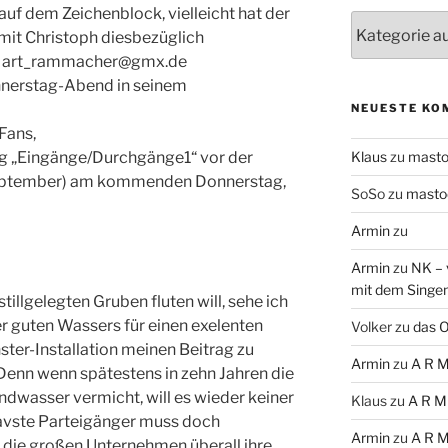
 auf dem Zeichenblock, vielleicht hat der
Themen
 mit Christoph diesbezüglich
-> art_rammacher@gmx.de
nerstag-Abend in seinem
NEUESTE KO
 Fans,
ung „Eingänge/Durchgänge1“ vor der
Klaus
zu
mast
eptember) am kommenden Donnerstag,
SoSo
zu
masto
Armin
zu
Armin
zu
NK – 
mit dem Singe
tillgelegten Gruben fluten will, sehe ich
er guten Wassers für einen exelenten
Volker
zu
das O
ster-Installation meinen Beitrag zu
Armin
zu
A R M
. Denn wenn spätestens in zehn Jahren die
dwasser vermicht, will es wieder keiner
Klaus
zu
A R M
avste Parteigänger muss doch
Armin
zu
A R M
 die großen Unternehmen überall ihre