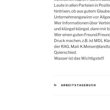
Leute in allen Parteien in Posit
hintrixen, ob aus gutem Glauben
Unternehmengewinn vor Allge
Wer Informationen über Verbi
und klüngel klüngel, dann mir 
Wer einen guten Freund/Freundi
Druck machen, z.B. ist MDL Kl
der RAG. Mail: K.Meiser@landta
Quierschied.
Wasser ist das Wichtigste!!!
KATEGORIEN
ARBEITSTAGEBUCH