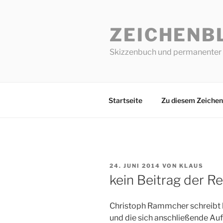
Zum
Inhalt
ZEICHENB
springen
Skizzenbuch und permanenter 
Startseite
Zu diesem Zeichen
VERÖFFENTLICHT
24. JUNI 2014
VON
KLAUS
AM
kein Beitrag der R
Christoph Rammcher schreibt 
und die sich anschließende Auf