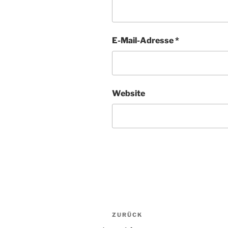
E-Mail-Adresse
*
Website
Beitragsnavigation
ZURÜCK
Vorheriger