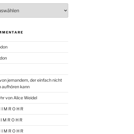
MMENTARE
odon
don
von jemandem, der einfach nicht
n aufhören kann
hr von Alice Weidel
 I M R O H R
 I M R O H R
 I M R O H R