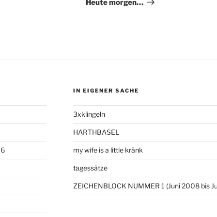
Beitrag
Heute morgen…
IN EIGENER SACHE
3xklingeln
HARTHBASEL
06
my wife is a little kränk
tagessätze
ZEICHENBLOCK NUMMER 1 (Juni 2008 bis Ju