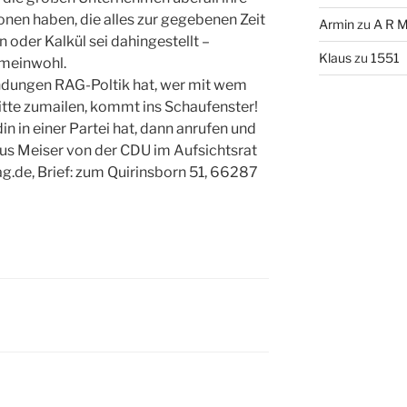
ionen haben, die alles zur gegebenen Zeit
Armin
zu
A R M
 oder Kalkül sei dahingestellt –
Klaus
zu
1551
meinwohl.
ndungen RAG-Poltik hat, wer mit wem
bitte zumailen, kommt ins Schaufenster!
n in einer Partei hat, dann anrufen und
aus Meiser von der CDU im Aufsichtsrat
g.de, Brief: zum Quirinsborn 51, 66287