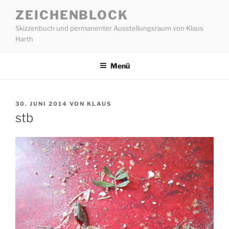
Zum
ZEICHENBLOCK
Inhalt
Skizzenbuch und permanenter Ausstellungsraum von Klaus
springen
Harth
Menü
VERÖFFENTLICHT
30. JUNI 2014
VON
KLAUS
AM
stb