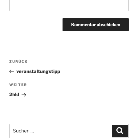
Beitragsnavigation
ZURÜCK
Vorheriger
Beitrag
veranstaltungstipp
WEITER
Nächster
Beitrag
2hld
Suchen
Suche
nach: