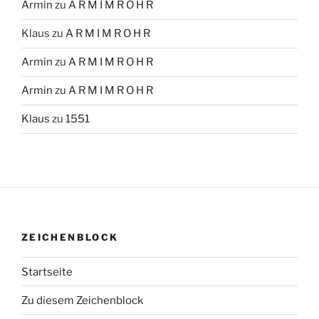
Armin
zu
A R M I M R O H R
Klaus
zu
A R M I M R O H R
Armin
zu
A R M I M R O H R
Armin
zu
A R M I M R O H R
Klaus
zu
1551
ZEICHENBLOCK
Startseite
Zu diesem Zeichenblock