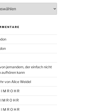
MMENTARE
odon
don
von jemandem, der einfach nicht
n aufhören kann
hr von Alice Weidel
 I M R O H R
 I M R O H R
 I M R O H R