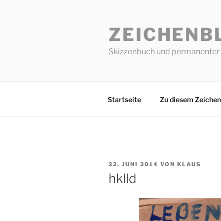
Zum
Inhalt
ZEICHENB
springen
Skizzenbuch und permanenter 
Startseite
Zu diesem Zeichen
VERÖFFENTLICHT
22. JUNI 2014
VON
KLAUS
AM
hklld