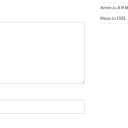
Armin
zu
A R M
Klaus
zu
1551