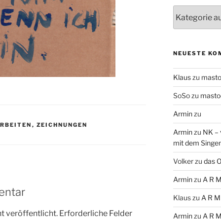
Themen
NEUESTE KO
Klaus
zu
mast
SoSo
zu
masto
Armin
zu
RBEITEN
,
ZEICHNUNGEN
Armin
zu
NK – 
mit dem Singe
Volker
zu
das O
Armin
zu
A R M
entar
Klaus
zu
A R M
 veröffentlicht.
Erforderliche Felder
Armin
zu
A R M