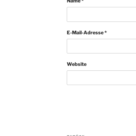
Name
*
E-Mail-Adresse
*
Website
Beitragsnavigation