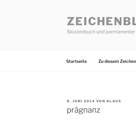
Zum
Inhalt
ZEICHENB
springen
Skizzenbuch und permanenter 
Startseite
Zu diesem Zeichen
VERÖFFENTLICHT
8. JUNI 2014
VON
KLAUS
AM
prägnanz