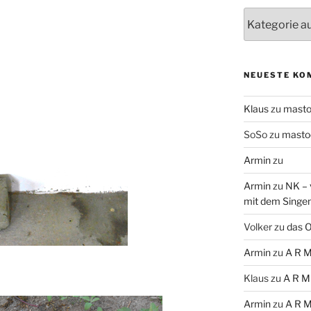
Themen
NEUESTE KO
Klaus
zu
mast
SoSo
zu
masto
Armin
zu
Armin
zu
NK – 
mit dem Singe
Volker
zu
das O
Armin
zu
A R M
Klaus
zu
A R M
Armin
zu
A R M