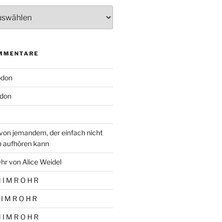
MMENTARE
odon
don
von jemandem, der einfach nicht
n aufhören kann
hr von Alice Weidel
 I M R O H R
 I M R O H R
 I M R O H R