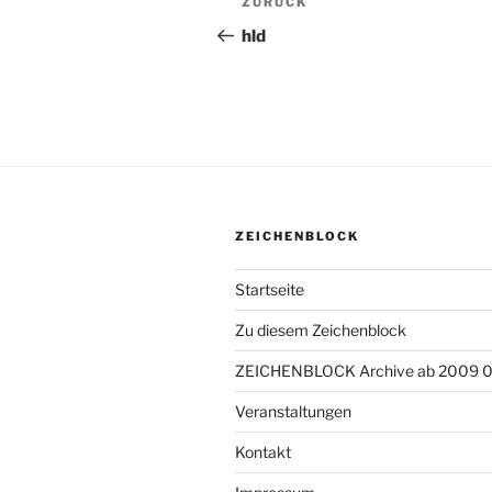
ZURÜCK
Vorheriger
Beitrag
hld
ZEICHENBLOCK
Startseite
Zu diesem Zeichenblock
ZEICHENBLOCK Archive ab 2009 
Veranstaltungen
Kontakt