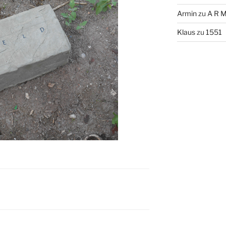
Armin
zu
A R M
Klaus
zu
1551