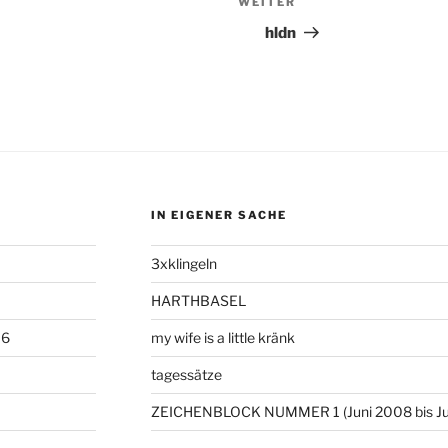
WEITER
Nächster
Beitrag
hldn
IN EIGENER SACHE
3xklingeln
HARTHBASEL
06
my wife is a little kränk
tagessätze
ZEICHENBLOCK NUMMER 1 (Juni 2008 bis Ju