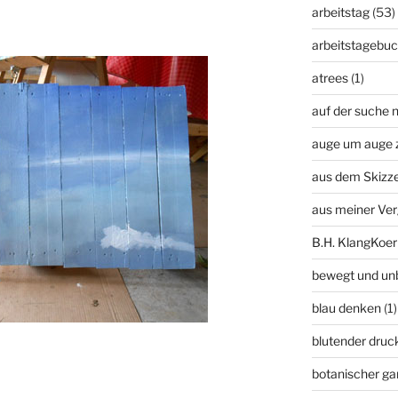
arbeitstag
(53)
arbeitstagebu
atrees
(1)
auf der suche n
auge um auge 
aus dem Skizz
aus meiner Ve
B.H. KlangKoer
bewegt und un
blau denken
(1)
blutender druc
botanischer ga