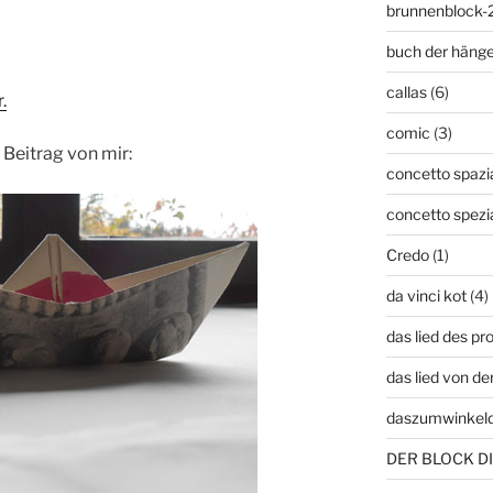
brunnenblock-
buch der häng
callas
(6)
.
comic
(3)
n Beitrag von mir:
concetto spazia
concetto spezi
Credo
(1)
da vinci kot
(4)
das lied des p
das lied von de
daszumwinkel
DER BLOCK DI