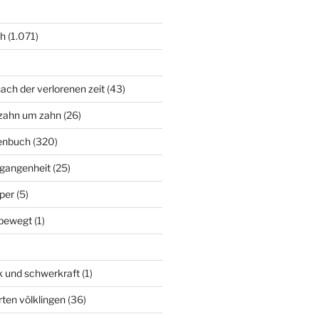
ch
(1.071)
ach der verlorenen zeit
(43)
zahn um zahn
(26)
enbuch
(320)
rgangenheit
(25)
per
(5)
bewegt
(1)
k und schwerkraft
(1)
rten völklingen
(36)