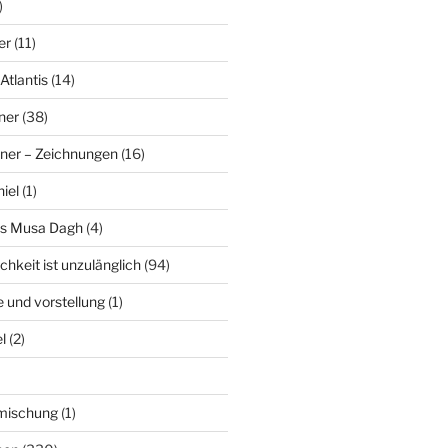
)
er
(11)
Atlantis
(14)
ner
(38)
ner – Zeichnungen
(16)
hiel
(1)
es Musa Dagh
(4)
chkeit ist unzulänglich
(94)
le und vorstellung
(1)
l
(2)
nmischung
(1)