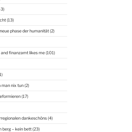
43)
icht
(13)
 neue phase der humanität
(2)
t and finanzamt likes me
(101)
1)
n man nix tun
(2)
deformieren
(17)
rregionalen dankeschöns
(4)
n berg – kein bett
(23)