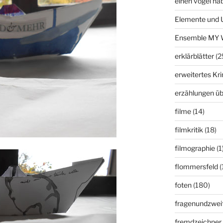
einen vogel ha
Elemente und 
Ensemble MY 
erklärblätter
(2
erweitertes K
erzählungen üb
filme
(14)
filmkritik
(18)
filmographie
(1
flommersfeld
(
foten
(180)
fragenundzweif
fremdzeichner