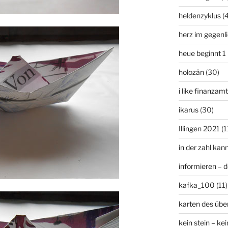
heldenzyklus
(
herz im gegenl
heue beginnt 1
holozän
(30)
i like finanzam
ikarus
(30)
Illingen 2021
(1
in der zahl kan
informieren – 
kafka_100
(11)
karten des übe
kein stein – kei