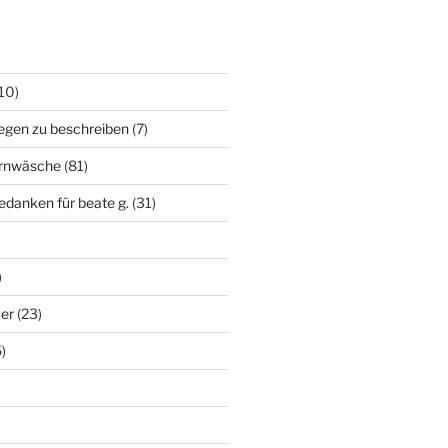
10)
egen zu beschreiben
(7)
irnwäsche
(81)
edanken für beate g.
(31)
)
uer
(23)
)