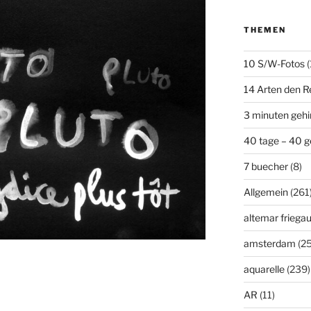
THEMEN
10 S/W-Fotos
(
14 Arten den R
3 minuten geh
40 tage – 40 g
7 buecher
(8)
Allgemein
(261
altemar friega
amsterdam
(25
aquarelle
(239)
AR
(11)