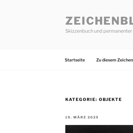
Zum
Inhalt
ZEICHENB
springen
Skizzenbuch und permanenter 
Startseite
Zu diesem Zeichen
KATEGORIE:
OBJEKTE
VERÖFFENTLICHT
19. MÄRZ 2025
AM