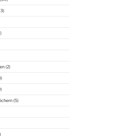
13)
)
en
(2)
)
)
löchern
(5)
)