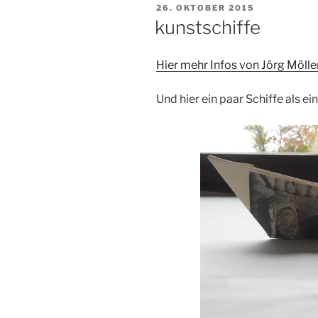
VERÖFFENTLICHT
26. OKTOBER 2015
AM
kunstschiffe
Hier mehr Infos von Jörg Möller
Und hier ein paar Schiffe als ei