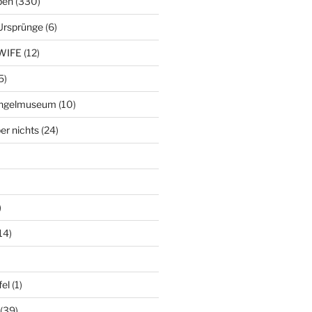
ben
(330)
Ursprünge
(6)
WIFE
(12)
5)
ringelmuseum
(10)
er nichts
(24)
)
14)
el
(1)
(39)