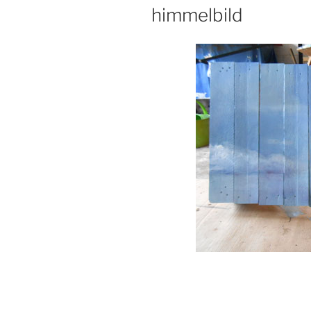
AM
himmelbild