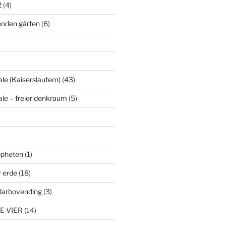
2
(4)
enden gärten
(6)
le (Kaiserslautern)
(43)
ale – freier denkraum
(5)
ropheten
(1)
r erde
(18)
darbovending
(3)
E VIER
(14)