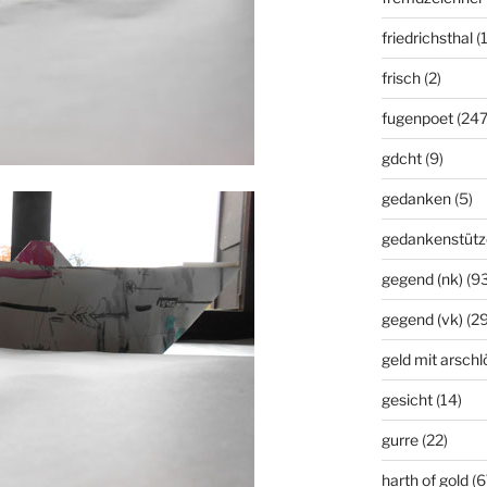
friedrichsthal
(
frisch
(2)
fugenpoet
(247
gdcht
(9)
gedanken
(5)
gedankenstütz
gegend (nk)
(93
gegend (vk)
(29
geld mit arsch
gesicht
(14)
gurre
(22)
harth of gold
(6