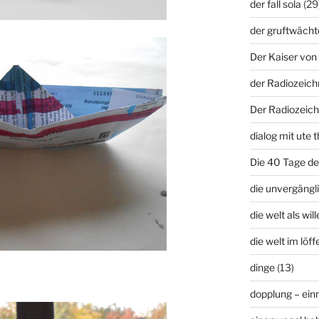
der fall sola
(29
der gruftwächt
Der Kaiser von 
der Radiozeich
Der Radiozeich
dialog mit ute t
Die 40 Tage d
die unvergängli
die welt als wil
die welt im löffe
dinge
(13)
dopplung – ei