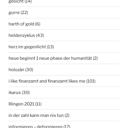
gesicht
(14)
gurre
(22)
harth of gold
(6)
heldenzyklus
(43)
herz im gegenlicht
(13)
heue beginnt 1 neue phase der humanität
(2)
holozän
(30)
i like finanzamt and finanzamt likes me
(101)
ikarus
(30)
Illingen 2021
(11)
in der zahl kann man nix tun
(2)
informieren – deformieren
(17)