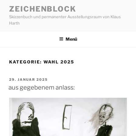
Zum
ZEICHENBLOCK
Inhalt
Skizzenbuch und permanenter Ausstellungsraum von Klaus
springen
Harth
Menü
KATEGORIE:
WAHL 2025
VERÖFFENTLICHT
29. JANUAR 2025
AM
aus gegebenem anlass: