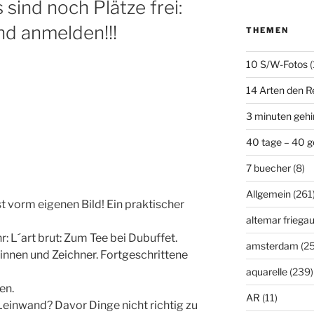
sind noch Plätze frei:
und anmelden!!!
THEMEN
10 S/W-Fotos
(
14 Arten den R
3 minuten geh
40 tage – 40 g
7 buecher
(8)
Allgemein
(261
t vorm eigenen Bild! Ein praktischer
altemar friega
: L´art brut: Zum Tee bei Dubuffet.
amsterdam
(25
rinnen und Zeichner. Fortgeschrittene
aquarelle
(239)
en.
AR
(11)
Leinwand? Davor Dinge nicht richtig zu