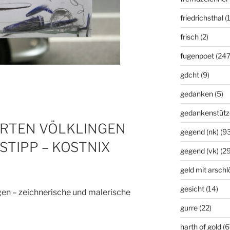
friedrichsthal
(
frisch
(2)
fugenpoet
(247
gdcht
(9)
gedanken
(5)
gedankenstütz
RTEN VÖLKLINGEN
gegend (nk)
(93
TIPP – KOSTNIX
gegend (vk)
(29
geld mit arsch
gesicht
(14)
gen – zeichnerische und malerische
gurre
(22)
harth of gold
(6