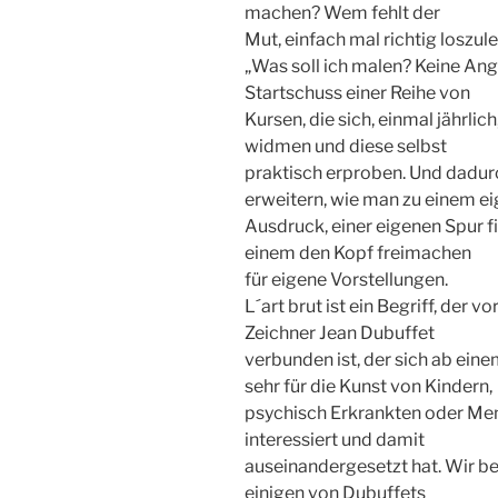
machen? Wem fehlt der
Mut, einfach mal richtig loszul
„Was soll ich malen? Keine Angs
Startschuss einer Reihe von
Kursen, die sich, einmal jährli
widmen und diese selbst
praktisch erproben. Und dadur
erweitern, wie man zu einem e
Ausdruck, einer eigenen Spur 
einem den Kopf freimachen
für eigene Vorstellungen.
L´art brut ist ein Begriff, der
Zeichner Jean Dubuffet
verbunden ist, der sich ab ei
sehr für die Kunst von Kindern,
psychisch Erkrankten oder Me
interessiert und damit
auseinandergesetzt hat. Wir be
einigen von Dubuffets