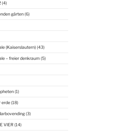
2
(4)
enden gärten
(6)
le (Kaiserslautern)
(43)
ale – freier denkraum
(5)
ropheten
(1)
r erde
(18)
darbovending
(3)
E VIER
(14)