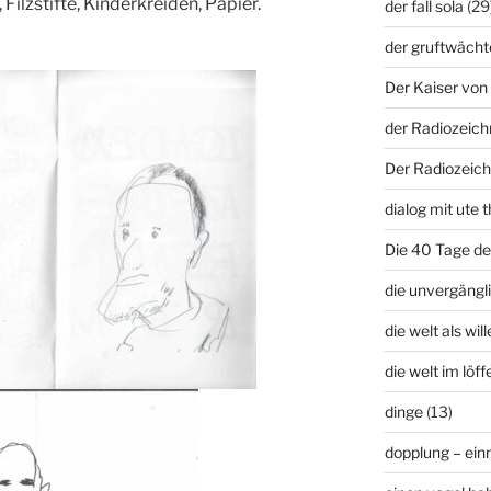
 Filzstifte, Kinderkreiden, Papier.
der fall sola
(29
der gruftwächt
Der Kaiser von 
der Radiozeich
Der Radiozeich
dialog mit ute t
Die 40 Tage d
die unvergängli
die welt als wil
die welt im löffe
dinge
(13)
dopplung – ei