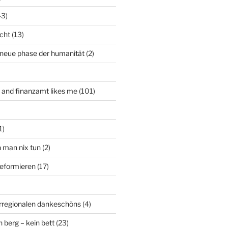
43)
icht
(13)
 neue phase der humanität
(2)
t and finanzamt likes me
(101)
1)
n man nix tun
(2)
deformieren
(17)
rregionalen dankeschöns
(4)
n berg – kein bett
(23)