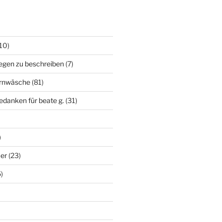
10)
egen zu beschreiben
(7)
irnwäsche
(81)
edanken für beate g.
(31)
)
uer
(23)
)