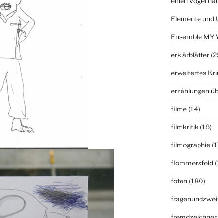
einen vogel ha
Elemente und 
Ensemble MY 
erklärblätter
(2
erweitertes K
erzählungen üb
filme
(14)
filmkritik
(18)
filmographie
(1
flommersfeld
(
foten
(180)
fragenundzweif
fremdzeichner