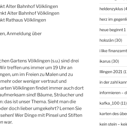
nkt Alter Bahnhof Völklingen
heldenzyklus
(
unkt Alter Bahnhof Völklingen
herz im gegenl
unkt Rathaus Völklingen
heue beginnt 1
rten, Anmeldung über
holozän
(30)
i like finanzam
hen Gartens Völklingen (s.u.) sind drei
ikarus
(30)
Wir treffen uns immer um 19 Uhr an
Illingen 2021
(1
ngen, um im Freien zu Malen und zu
m mehr oder weniger vertraut und
in der zahl kan
arten Völklingen findet immer auch dort
informieren – 
r aufmerksam sind! Bäume, Sträucher und
: das ist unser Thema. Sieht man die
kafka_100
(11)
oder doch lieber umgekehrt? Lernen Sie
karten des übe
sehen! Wer Dinge mit Pinsel und Stiften
en war.
kein stein – kei