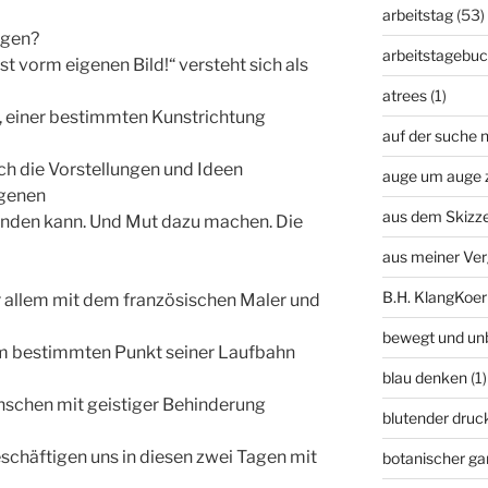
arbeitstag
(53)
egen?
arbeitstagebu
t vorm eigenen Bild!“ versteht sich als
atrees
(1)
ch, einer bestimmten Kunstrichtung
auf der suche n
ch die Vorstellungen und Ideen
auge um auge 
igenen
aus dem Skizz
finden kann. Und Mut dazu machen. Die
aus meiner Ve
B.H. KlangKoer
 vor allem mit dem französischen Maler und
bewegt und un
nem bestimmten Punkt seiner Laufbahn
blau denken
(1)
nschen mit geistiger Behinderung
blutender druc
schäftigen uns in diesen zwei Tagen mit
botanischer ga