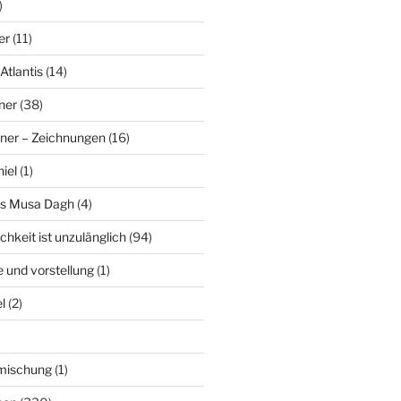
)
er
(11)
Atlantis
(14)
ner
(38)
ner – Zeichnungen
(16)
hiel
(1)
es Musa Dagh
(4)
chkeit ist unzulänglich
(94)
le und vorstellung
(1)
l
(2)
nmischung
(1)