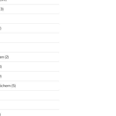
13)
)
en
(2)
)
)
löchern
(5)
)