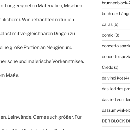
brunnenblock-
 mit ungeeigneten Materialien, Mischen
buch der häng
hnlichem). Wir betrachten natürlich
callas
(6)
 selbst mit vergleichbaren Dingen zu
comic
(3)
concetto spazia
 eine große Portion an Neugier und
concetto spezi
nerische und malerische Vorkenntnisse.
Credo
(1)
gem Maße.
da vinci kot
(4)
das lied des p
das lied von de
daszumwinkel
rben, Leinwände. Gerne auch größer. Für
DER BLOCK DI