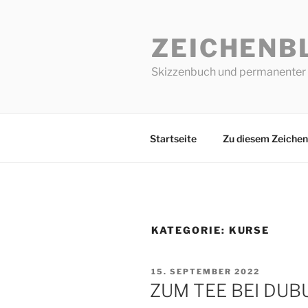
Zum
Inhalt
ZEICHENB
springen
Skizzenbuch und permanenter 
Startseite
Zu diesem Zeichen
KATEGORIE:
KURSE
VERÖFFENTLICHT
15. SEPTEMBER 2022
AM
ZUM TEE BEI DUB