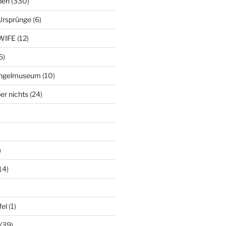
ben
(330)
Ursprünge
(6)
WIFE
(12)
5)
ringelmuseum
(10)
er nichts
(24)
)
14)
el
(1)
(39)