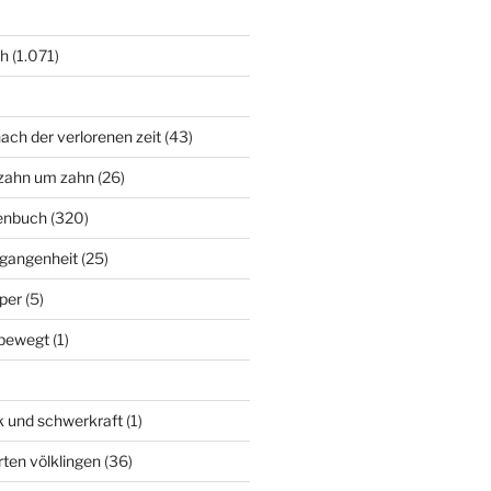
ch
(1.071)
ach der verlorenen zeit
(43)
zahn um zahn
(26)
enbuch
(320)
rgangenheit
(25)
per
(5)
bewegt
(1)
k und schwerkraft
(1)
rten völklingen
(36)