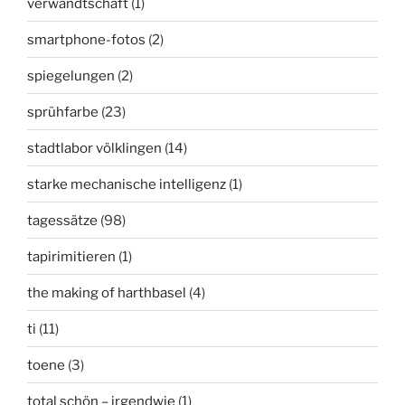
verwandtschaft
(1)
smartphone-fotos
(2)
spiegelungen
(2)
sprühfarbe
(23)
stadtlabor völklingen
(14)
starke mechanische intelligenz
(1)
tagessätze
(98)
tapirimitieren
(1)
the making of harthbasel
(4)
ti
(11)
toene
(3)
total schön – irgendwie
(1)