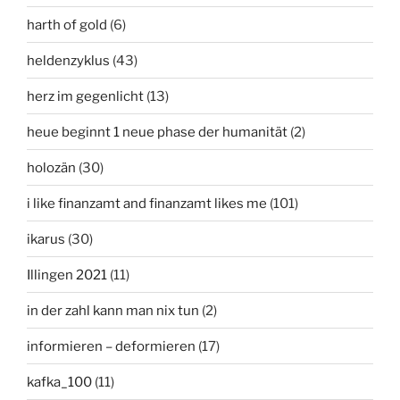
harth of gold
(6)
heldenzyklus
(43)
herz im gegenlicht
(13)
heue beginnt 1 neue phase der humanität
(2)
holozän
(30)
i like finanzamt and finanzamt likes me
(101)
ikarus
(30)
Illingen 2021
(11)
in der zahl kann man nix tun
(2)
informieren – deformieren
(17)
kafka_100
(11)