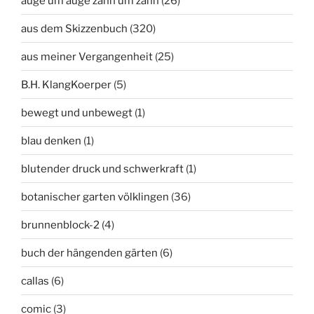
auge um auge zahn um zahn
(26)
aus dem Skizzenbuch
(320)
aus meiner Vergangenheit
(25)
B.H. KlangKoerper
(5)
bewegt und unbewegt
(1)
blau denken
(1)
blutender druck und schwerkraft
(1)
botanischer garten völklingen
(36)
brunnenblock-2
(4)
buch der hängenden gärten
(6)
callas
(6)
comic
(3)