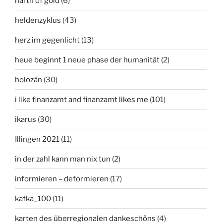
harth of gold
(6)
heldenzyklus
(43)
herz im gegenlicht
(13)
heue beginnt 1 neue phase der humanität
(2)
holozän
(30)
i like finanzamt and finanzamt likes me
(101)
ikarus
(30)
Illingen 2021
(11)
in der zahl kann man nix tun
(2)
informieren – deformieren
(17)
kafka_100
(11)
karten des überregionalen dankeschöns
(4)