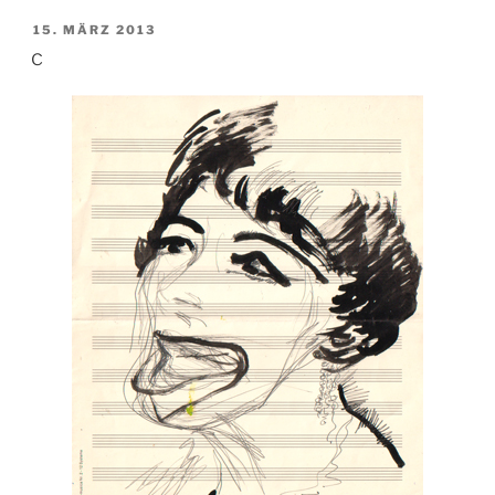
VERÖFFENTLICHT
15. MÄRZ 2013
AM
c