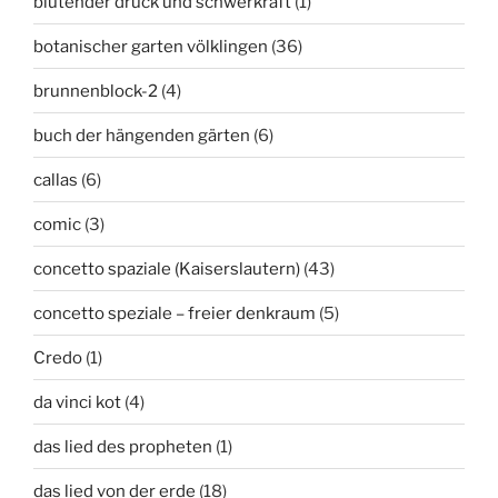
blutender druck und schwerkraft
(1)
botanischer garten völklingen
(36)
brunnenblock-2
(4)
buch der hängenden gärten
(6)
callas
(6)
comic
(3)
concetto spaziale (Kaiserslautern)
(43)
concetto speziale – freier denkraum
(5)
Credo
(1)
da vinci kot
(4)
das lied des propheten
(1)
das lied von der erde
(18)