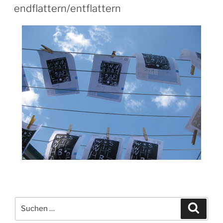
AM
endflattern/entflattern
Suchen
Suche
nach: