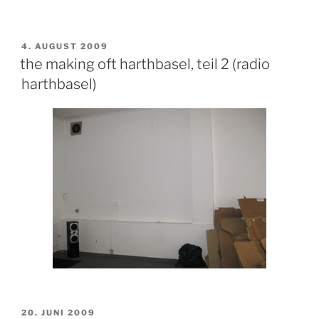
VERÖFFENTLICHT
4. AUGUST 2009
AM
the making oft harthbasel, teil 2 (radio
harthbasel)
VERÖFFENTLICHT
20. JUNI 2009