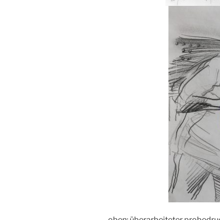
oben: überarbeiteter probedruc