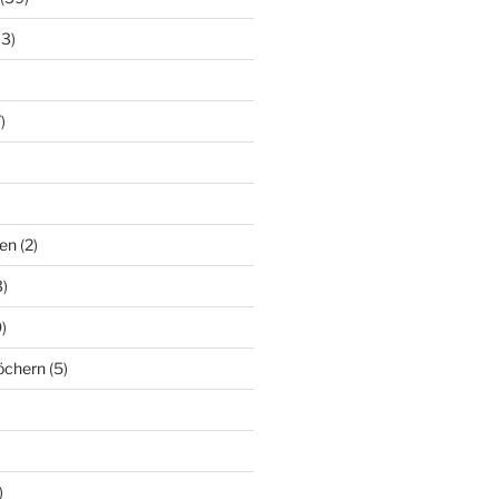
13)
)
en
(2)
)
)
löchern
(5)
)