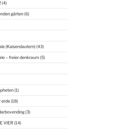
2
(4)
enden gärten
(6)
le (Kaiserslautern)
(43)
ale – freier denkraum
(5)
ropheten
(1)
r erde
(18)
darbovending
(3)
E VIER
(14)