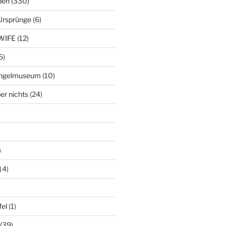
ben
(330)
Ursprünge
(6)
WIFE
(12)
5)
ringelmuseum
(10)
er nichts
(24)
)
14)
el
(1)
(39)