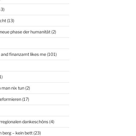
43)
icht
(13)
 neue phase der humanität
(2)
t and finanzamt likes me
(101)
1)
n man nix tun
(2)
deformieren
(17)
rregionalen dankeschöns
(4)
n berg – kein bett
(23)