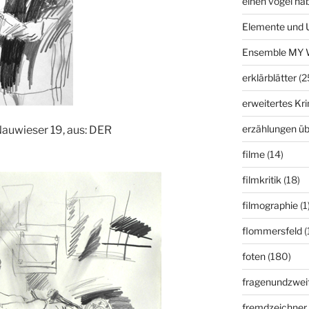
einen vogel ha
Elemente und 
Ensemble MY 
erklärblätter
(2
erweitertes K
erzählungen üb
Nauwieser 19, aus: DER
filme
(14)
filmkritik
(18)
filmographie
(1
flommersfeld
(
foten
(180)
fragenundzweif
fremdzeichner