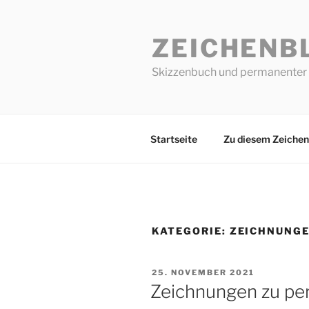
Zum
Inhalt
ZEICHENB
springen
Skizzenbuch und permanenter 
Startseite
Zu diesem Zeichen
KATEGORIE:
ZEICHNUNGE
VERÖFFENTLICHT
25. NOVEMBER 2021
AM
Zeichnungen zu pe