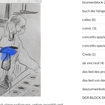
brunnenblock-
buch der häng
callas
(6)
comic
(3)
concetto spazia
concetto spezi
Credo
(1)
da vinci kot
(4)
das lied des p
das lied von de
daszumwinkel
DER BLOCK DI
k einer radierung, unten: graphit und