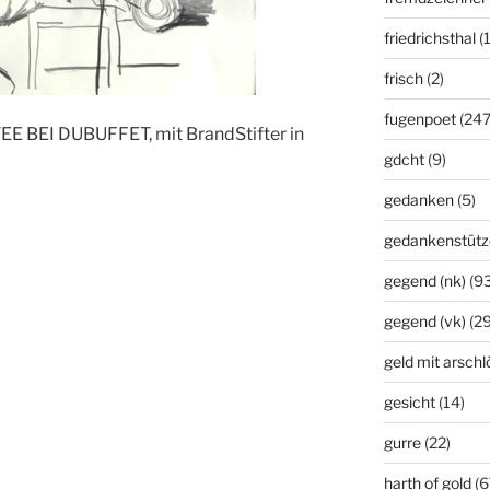
friedrichsthal
(
frisch
(2)
fugenpoet
(247
E BEI DUBUFFET, mit BrandStifter in
gdcht
(9)
gedanken
(5)
gedankenstütz
gegend (nk)
(93
gegend (vk)
(29
geld mit arsch
gesicht
(14)
gurre
(22)
harth of gold
(6