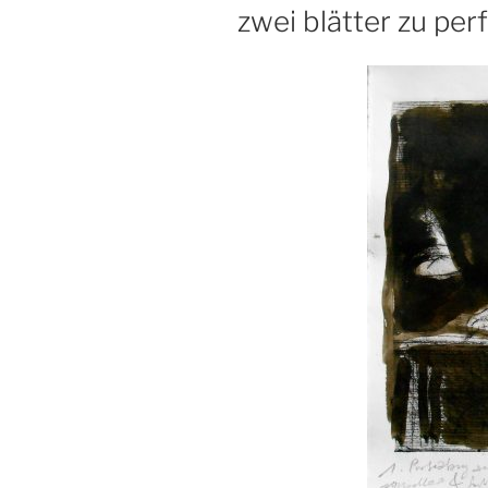
AM
zwei blätter zu pe