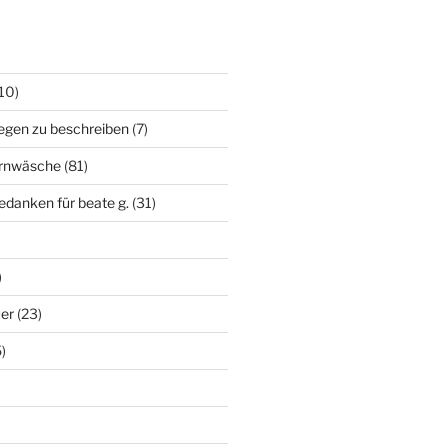
10)
egen zu beschreiben
(7)
irnwäsche
(81)
edanken für beate g.
(31)
)
uer
(23)
)