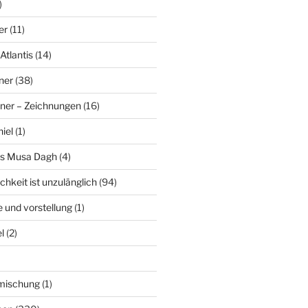
)
er
(11)
Atlantis
(14)
ner
(38)
ner – Zeichnungen
(16)
hiel
(1)
es Musa Dagh
(4)
chkeit ist unzulänglich
(94)
le und vorstellung
(1)
l
(2)
nmischung
(1)