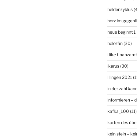
heldenzyklus
(
herz im gegenl
heue beginnt 1
holozän
(30)
i like finanzam
ikarus
(30)
Illingen 2021
(1
in der zahl kan
informieren – 
kafka_100
(11)
karten des übe
kein stein – kei