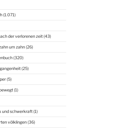
ch
(1.071)
ach der verlorenen zeit
(43)
zahn um zahn
(26)
enbuch
(320)
rgangenheit
(25)
per
(5)
bewegt
(1)
k und schwerkraft
(1)
rten völklingen
(36)