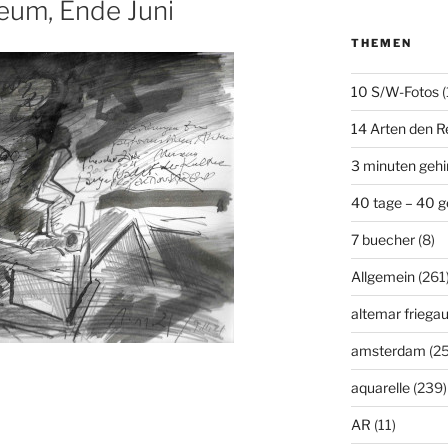
um, Ende Juni
THEMEN
10 S/W-Fotos
(
14 Arten den R
3 minuten geh
40 tage – 40 g
7 buecher
(8)
Allgemein
(261
altemar friega
amsterdam
(25
aquarelle
(239)
AR
(11)