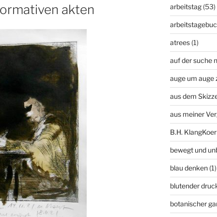
rformativen akten
arbeitstag
(53)
arbeitstagebu
atrees
(1)
auf der suche n
auge um auge 
aus dem Skizz
aus meiner Ve
B.H. KlangKoer
bewegt und un
blau denken
(1)
blutender druc
botanischer ga