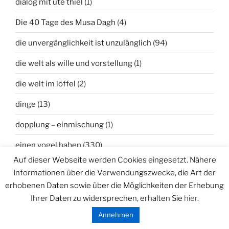
dialog mit ute thiel
(1)
Die 40 Tage des Musa Dagh
(4)
die unvergänglichkeit ist unzulänglich
(94)
die welt als wille und vorstellung
(1)
die welt im löffel
(2)
dinge
(13)
dopplung – einmischung
(1)
einen vogel haben
(330)
Auf dieser Webseite werden Cookies eingesetzt. Nähere
Elemente und Ursprünge
(6)
Informationen über die Verwendungszwecke, die Art der
erhobenen Daten sowie über die Möglichkeiten der Erhebung
Ensemble MY WIFE
(12)
Ihrer Daten zu widersprechen, erhalten Sie
hier
.
erklärblätter
(25)
Annehmen
erweitertes Kringelmuseum
(10)