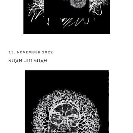
VERÖFFENTLICHT
15. NOVEMBER 2022
AM
auge um auge