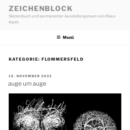
Zum
ZEICHENBLOCK
Inhalt
Skizzenbuch und permanenter Ausstellungsraum von Klaus
springen
Harth
Menü
KATEGORIE:
FLOMMERSFELD
VERÖFFENTLICHT
15. NOVEMBER 2022
AM
auge um auge