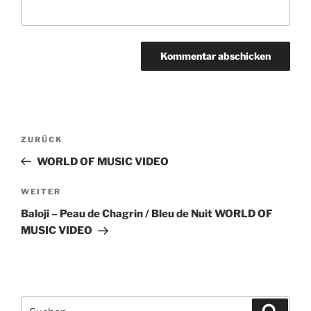
Beitragsnavigation
ZURÜCK
Vorheriger
Beitrag
WORLD OF MUSIC VIDEO
WEITER
Nächster
Beitrag
Baloji – Peau de Chagrin / Bleu de Nuit WORLD OF
MUSIC VIDEO
Suchen
Suche