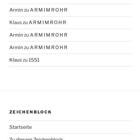
Armin
zu
A R M I M R O H R
Klaus
zu
A R M I M R O H R
Armin
zu
A R M I M R O H R
Armin
zu
A R M I M R O H R
Klaus
zu
1551
ZEICHENBLOCK
Startseite
Zu diesem Zeichenblock