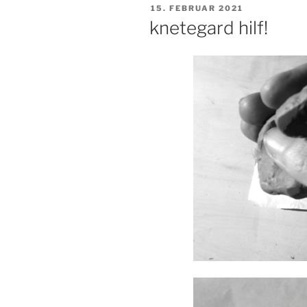
VERÖFFENTLICHT
15. FEBRUAR 2021
AM
knetegard hilf!