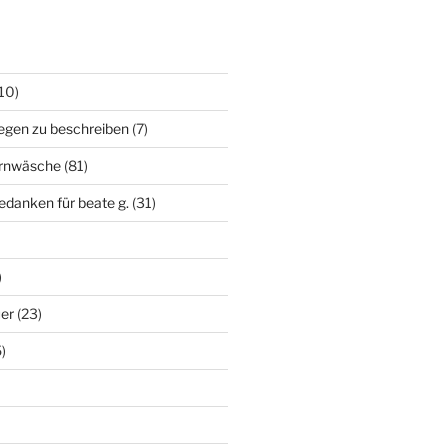
10)
egen zu beschreiben
(7)
irnwäsche
(81)
edanken für beate g.
(31)
)
uer
(23)
)