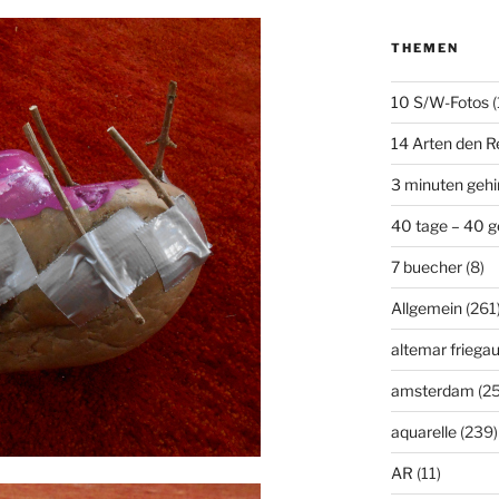
THEMEN
10 S/W-Fotos
(
14 Arten den R
3 minuten geh
40 tage – 40 g
7 buecher
(8)
Allgemein
(261
altemar friega
amsterdam
(25
aquarelle
(239)
AR
(11)