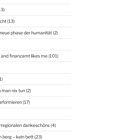
43)
icht
(13)
 neue phase der humanität
(2)
t and finanzamt likes me
(101)
1)
n man nix tun
(2)
deformieren
(17)
rregionalen dankeschöns
(4)
n berg – kein bett
(23)