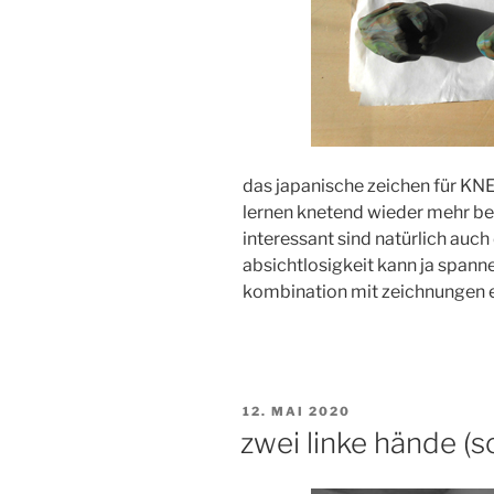
das japanische zeichen für KNE
lernen knetend wieder mehr be
interessant sind natürlich auch
absichtlosigkeit kann ja spannen
kombination mit zeichnungen e
VERÖFFENTLICHT
12. MAI 2020
AM
zwei linke hände (sc