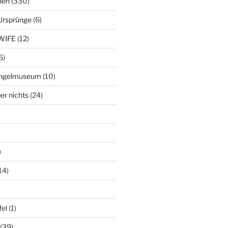
ben
(330)
Ursprünge
(6)
WIFE
(12)
5)
ringelmuseum
(10)
er nichts
(24)
)
14)
el
(1)
(39)