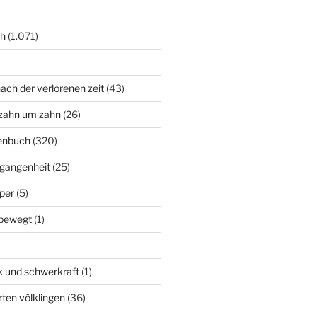
ch
(1.071)
ach der verlorenen zeit
(43)
zahn um zahn
(26)
enbuch
(320)
rgangenheit
(25)
per
(5)
bewegt
(1)
k und schwerkraft
(1)
rten völklingen
(36)