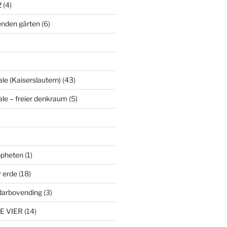
2
(4)
enden gärten
(6)
le (Kaiserslautern)
(43)
ale – freier denkraum
(5)
ropheten
(1)
r erde
(18)
darbovending
(3)
E VIER
(14)