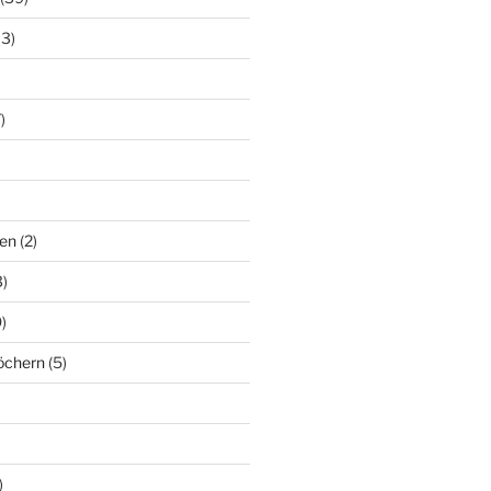
13)
)
en
(2)
)
)
löchern
(5)
)