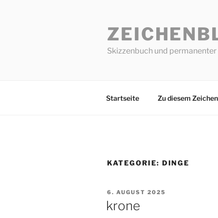
Zum
Inhalt
ZEICHENB
springen
Skizzenbuch und permanenter 
Startseite
Zu diesem Zeichen
KATEGORIE:
DINGE
VERÖFFENTLICHT
6. AUGUST 2025
AM
krone