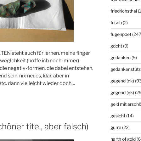
friedrichsthal
(
frisch
(2)
fugenpoet
(247
gdcht
(9)
TEN steht auch für lernen. meine finger
gedanken
(5)
weglchkeit (hoffe ich noch immer).
 die negativ-formen, die dabei entstehen.
gedankenstütz
d sein. nix neues, klar, aber in
gegend (nk)
(93
tc. dann vielleicht wieder doch…
gegend (vk)
(29
geld mit arsch
gesicht
(14)
höner titel, aber falsch)
gurre
(22)
harth of gold
(6