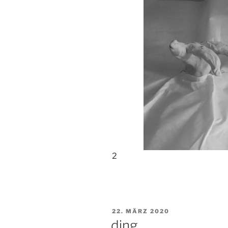
2
VERÖFFENTLICHT
22. MÄRZ 2020
AM
ding