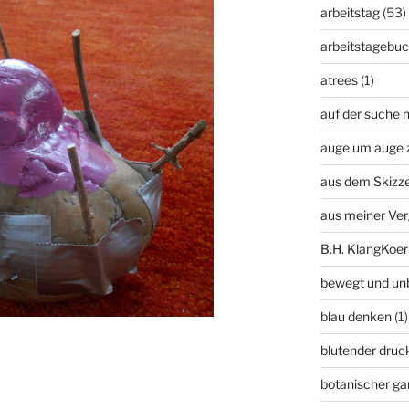
arbeitstag
(53)
arbeitstagebu
atrees
(1)
auf der suche n
auge um auge 
aus dem Skizz
aus meiner Ve
B.H. KlangKoer
bewegt und un
blau denken
(1)
blutender druc
botanischer ga