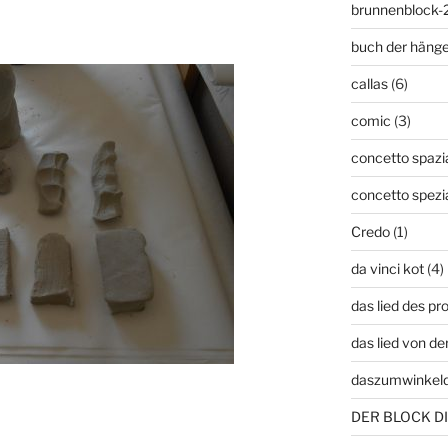
brunnenblock-
buch der häng
callas
(6)
comic
(3)
concetto spazia
concetto spezi
Credo
(1)
da vinci kot
(4)
das lied des p
das lied von de
daszumwinkel
DER BLOCK DI