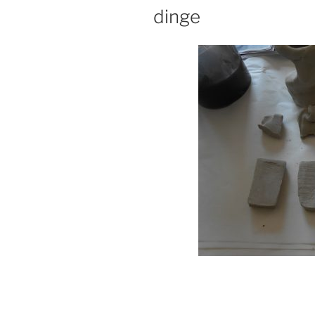
AM
dinge