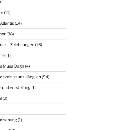
)
er
(11)
Atlantis
(14)
ner
(38)
ner – Zeichnungen
(16)
hiel
(1)
es Musa Dagh
(4)
chkeit ist unzulänglich
(94)
le und vorstellung
(1)
l
(2)
nmischung
(1)