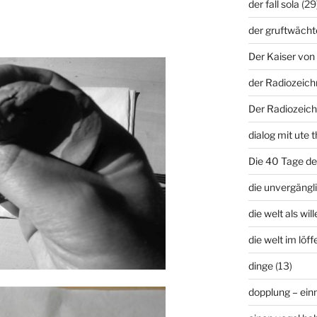
der fall sola
(29
der gruftwächt
Der Kaiser von 
der Radiozeich
Der Radiozeich
dialog mit ute t
Die 40 Tage d
die unvergängli
die welt als wil
die welt im löffe
dinge
(13)
dopplung – ei