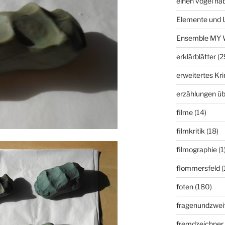
einen vogel ha
Elemente und 
Ensemble MY 
erklärblätter
(2
erweitertes K
erzählungen üb
filme
(14)
filmkritik
(18)
filmographie
(1
flommersfeld
(
foten
(180)
fragenundzweif
fremdzeichner