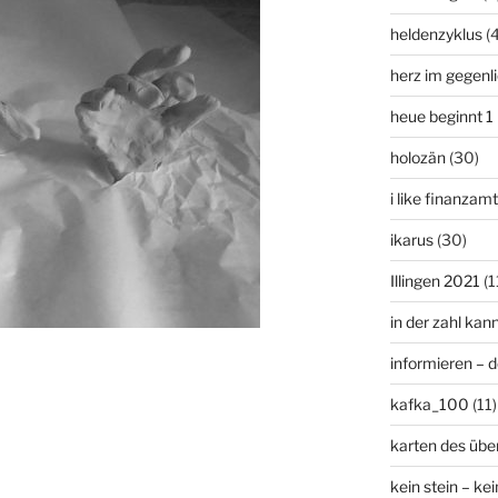
heldenzyklus
(
herz im gegenl
heue beginnt 1
holozän
(30)
i like finanzam
ikarus
(30)
Illingen 2021
(1
in der zahl kan
informieren – 
kafka_100
(11)
karten des übe
kein stein – kei