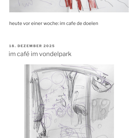
heute vor einer woche: im cafe de doelen
VERÖFFENTLICHT
18. DEZEMBER 2025
AM
im café im vondelpark