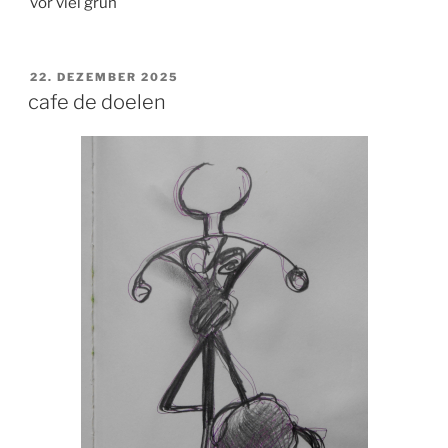
vor viel grün
VERÖFFENTLICHT
22. DEZEMBER 2025
AM
cafe de doelen