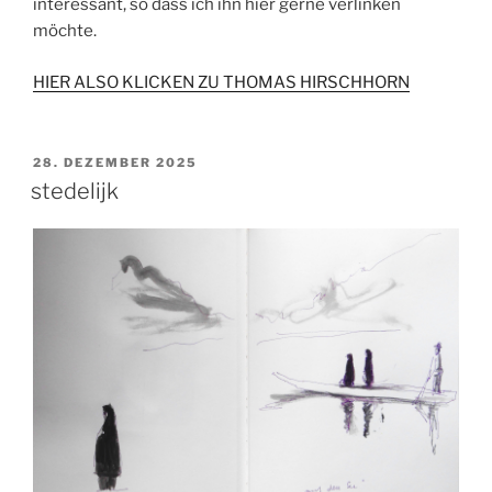
interessant, so dass ich ihn hier gerne verlinken
möchte.
HIER ALSO KLICKEN ZU THOMAS HIRSCHHORN
VERÖFFENTLICHT
28. DEZEMBER 2025
AM
stedelijk