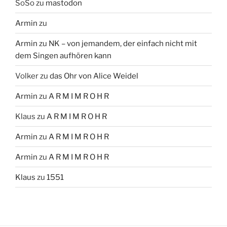
SoSo
zu
mastodon
Armin
zu
Armin
zu
NK – von jemandem, der einfach nicht mit
dem Singen aufhören kann
Volker
zu
das Ohr von Alice Weidel
Armin
zu
A R M I M R O H R
Klaus
zu
A R M I M R O H R
Armin
zu
A R M I M R O H R
Armin
zu
A R M I M R O H R
Klaus
zu
1551