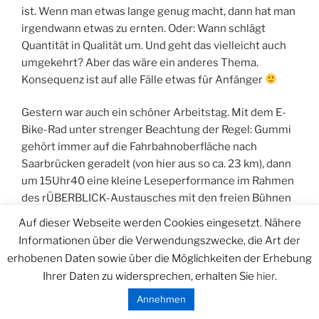
ist. Wenn man etwas lange genug macht, dann hat man
irgendwann etwas zu ernten. Oder: Wann schlägt
Quantität in Qualität um. Und geht das vielleicht auch
umgekehrt? Aber das wäre ein anderes Thema.
Konsequenz ist auf alle Fälle etwas für Anfänger
Gestern war auch ein schöner Arbeitstag. Mit dem E-
Bike-Rad unter strenger Beachtung der Regel: Gummi
gehört immer auf die Fahrbahnoberfläche nach
Saarbrücken geradelt (von hier aus so ca. 23 km), dann
um 15Uhr40 eine kleine Leseperformance im Rahmen
des rÜBERBLICK-Austausches mit den freien Bühnen
Mecklenburg-Vorpommerns im Innenhof vom
Auf dieser Webseite werden Cookies eingesetzt. Nähere
Nauwieser 19. Einen Text aus meinem „Radiozeichner“,
Informationen über die Verwendungszwecke, die Art der
wo ich Zeichnungen, die ich interessant fand oder finde
erhobenen Daten sowie über die Möglichkeiten der Erhebung
verbalisiere und vertone. Toneinspielung hat Julien
Ihrer Daten zu widersprechen, erhalten Sie
hier
.
Blondel per Smartphone übernommen. War sehr
Annehmen
schön. Ich habe zwei Arbeiten von Rikuo Ueda
beschrieben, die ich vor Jahren mal in der Kunststatio