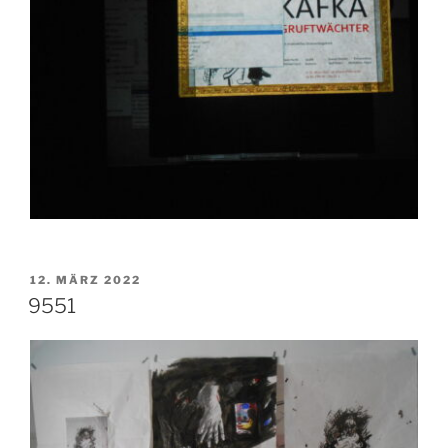
VERÖFFENTLICHT
12. MÄRZ 2022
AM
9551