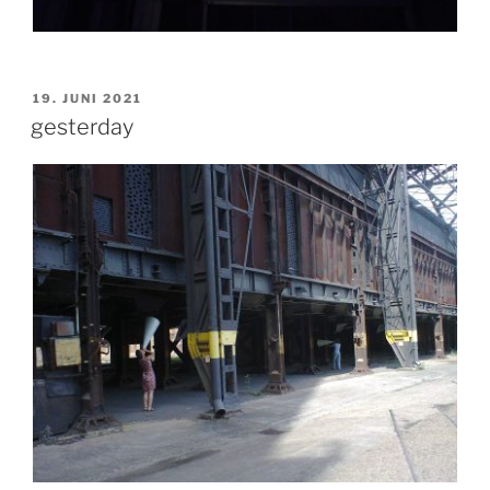
VERÖFFENTLICHT
19. JUNI 2021
AM
gesterday