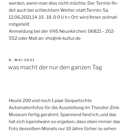
werden, wenn man dies nicht möchte. Der Termin fin-
det auch bei schlechtem Wetter statt.Termin: Sa,
12.06.2021,14 .15 -18 .0 0 U h r Ort: wird Ihnen zeitnah
mitgeteilt
Anmeldung bei der VHS Neunkirchen: 06821 – 202-
552 oder Mail an: vhs@nk-kultur.de
VERÖFFENTLICHT
8. MAI 2021
AM
was macht der nur den ganzen Tag
Heute 200 und noch 1 paar Gequetschte
Automatenfotos für die Ausstellung im Theodor-Zink-
Museum fertig gerahmt. Spannend fand ich, und das
hat sich irgendwann so ergeben, dass oben immer das
Foto desselben Monats nur 10 Jahre fürher zu sehen