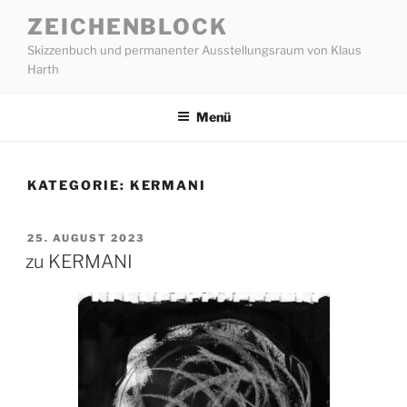
Zum
ZEICHENBLOCK
Inhalt
Skizzenbuch und permanenter Ausstellungsraum von Klaus
springen
Harth
Menü
KATEGORIE:
KERMANI
VERÖFFENTLICHT
25. AUGUST 2023
AM
zu KERMANI