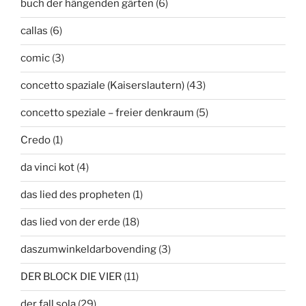
buch der hängenden gärten
(6)
callas
(6)
comic
(3)
concetto spaziale (Kaiserslautern)
(43)
concetto speziale – freier denkraum
(5)
Credo
(1)
da vinci kot
(4)
das lied des propheten
(1)
das lied von der erde
(18)
daszumwinkeldarbovending
(3)
DER BLOCK DIE VIER
(11)
der fall sola
(29)