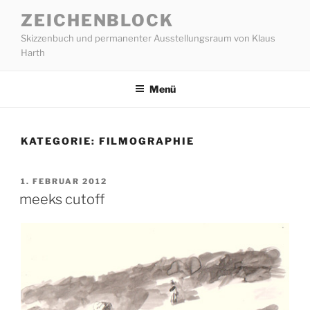
Zum
ZEICHENBLOCK
Inhalt
Skizzenbuch und permanenter Ausstellungsraum von Klaus
springen
Harth
Menü
KATEGORIE:
FILMOGRAPHIE
VERÖFFENTLICHT
1. FEBRUAR 2012
AM
meeks cutoff