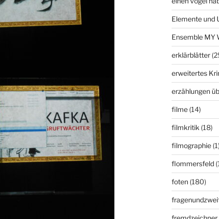
einen vogel ha
Elemente und 
Ensemble MY 
erklärblätter
(2
erweitertes K
erzählungen üb
filme
(14)
filmkritik
(18)
filmographie
(1
flommersfeld
(
foten
(180)
fragenundzweif
fremdzeichner