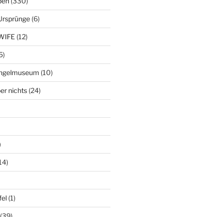
ben
(330)
Ursprünge
(6)
WIFE
(12)
5)
ringelmuseum
(10)
er nichts
(24)
)
14)
el
(1)
(39)