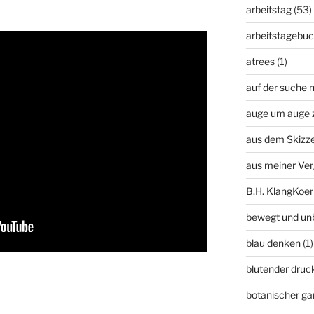
arbeitstag
(53)
arbeitstagebu
atrees
(1)
auf der suche n
auge um auge 
aus dem Skizz
aus meiner Ve
B.H. KlangKoer
bewegt und un
blau denken
(1)
blutender druc
botanischer ga