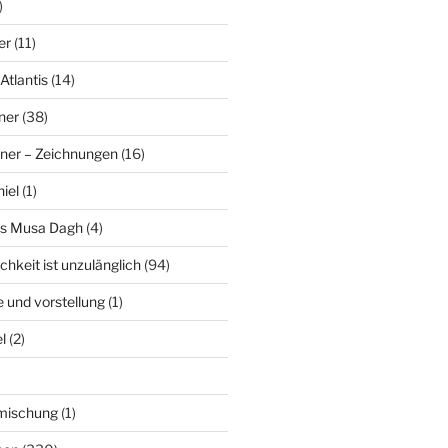
)
er
(11)
Atlantis
(14)
ner
(38)
ner – Zeichnungen
(16)
hiel
(1)
es Musa Dagh
(4)
chkeit ist unzulänglich
(94)
le und vorstellung
(1)
l
(2)
nmischung
(1)