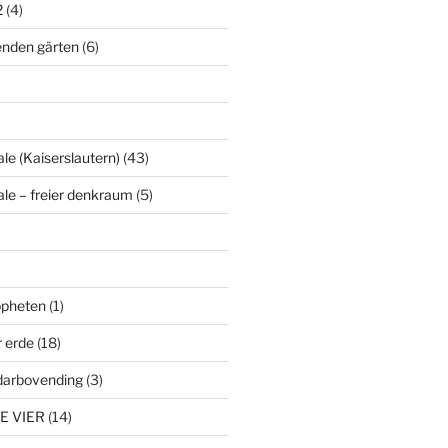
2
(4)
enden gärten
(6)
le (Kaiserslautern)
(43)
ale – freier denkraum
(5)
ropheten
(1)
r erde
(18)
darbovending
(3)
E VIER
(14)