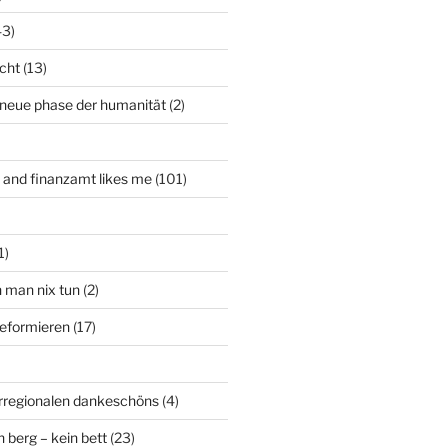
43)
icht
(13)
 neue phase der humanität
(2)
t and finanzamt likes me
(101)
1)
n man nix tun
(2)
deformieren
(17)
rregionalen dankeschöns
(4)
n berg – kein bett
(23)