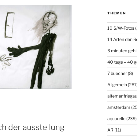
THEMEN
10 S/W-Fotos
(
14 Arten den R
3 minuten geh
40 tage – 40 g
7 buecher
(8)
Allgemein
(261
altemar friega
amsterdam
(25
aquarelle
(239)
ch der ausstellung
AR
(11)