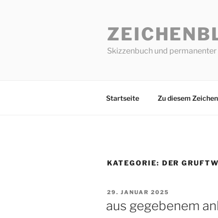
Zum
Inhalt
ZEICHENB
springen
Skizzenbuch und permanenter 
Startseite
Zu diesem Zeichen
KATEGORIE:
DER GRUFT
VERÖFFENTLICHT
29. JANUAR 2025
AM
aus gegebenem anl