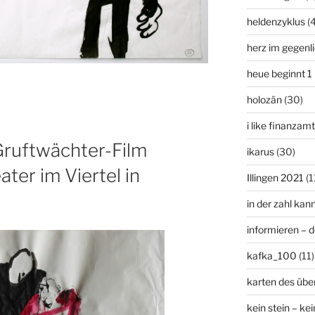
heldenzyklus
(
herz im gegenl
heue beginnt 1
holozän
(30)
i like finanzam
ruftwächter-Film
ikarus
(30)
ter im Viertel in
Illingen 2021
(1
in der zahl kan
informieren – 
kafka_100
(11)
karten des übe
kein stein – kei