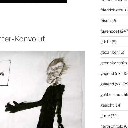
friedrichsthal
(
frisch
(2)
fugenpoet
(247
ter-Konvolut
gdcht
(9)
gedanken
(5)
gedankenstütz
gegend (nk)
(93
gegend (vk)
(29
geld mit arsch
gesicht
(14)
gurre
(22)
harth of gold
(6