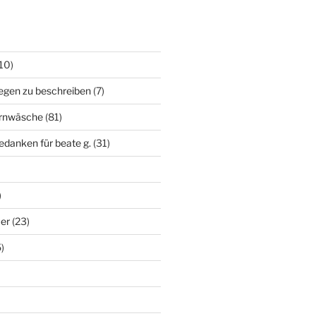
10)
egen zu beschreiben
(7)
irnwäsche
(81)
edanken für beate g.
(31)
)
uer
(23)
)