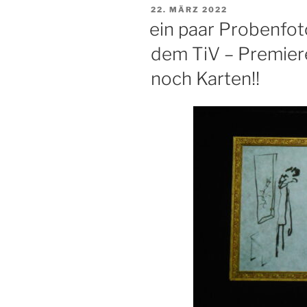
VERÖFFENTLICHT
22. MÄRZ 2022
AM
ein paar Probenfot
dem TiV – Premiere 
noch Karten!!