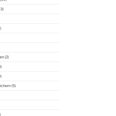
13)
)
en
(2)
)
)
löchern
(5)
)