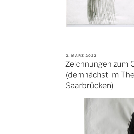
VERÖFFENTLICHT
2. MÄRZ 2022
AM
Zeichnungen zum G
(demnächst im Thea
Saarbrücken)