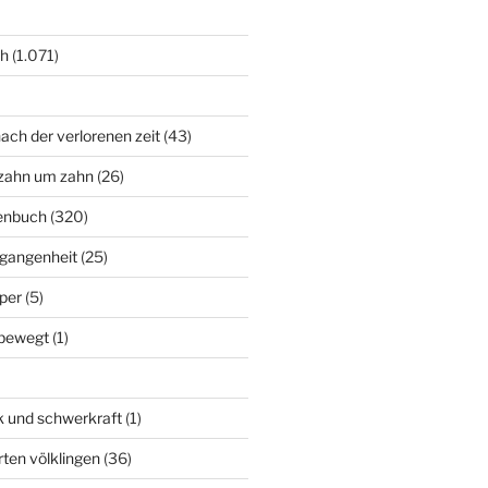
ch
(1.071)
ach der verlorenen zeit
(43)
zahn um zahn
(26)
enbuch
(320)
rgangenheit
(25)
per
(5)
bewegt
(1)
k und schwerkraft
(1)
rten völklingen
(36)