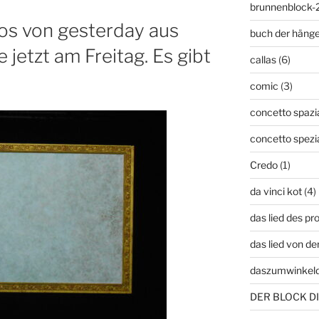
brunnenblock-
os von gesterday aus
buch der häng
jetzt am Freitag. Es gibt
callas
(6)
comic
(3)
concetto spazia
concetto spezi
Credo
(1)
da vinci kot
(4)
das lied des p
das lied von de
daszumwinkel
DER BLOCK DI