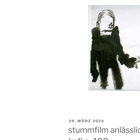
VERÖFFENTLICHT
29. MÄRZ 2024
AM
stummfilm anlässli