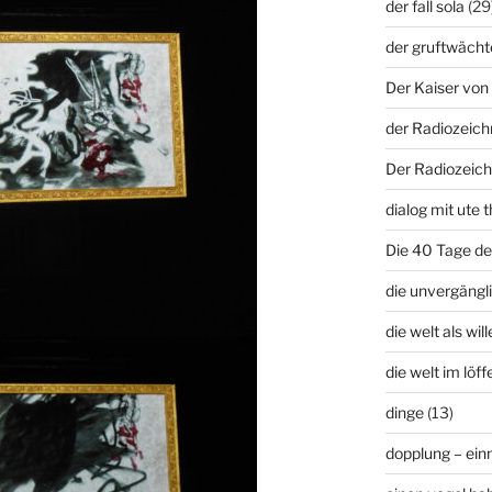
der fall sola
(29
der gruftwächt
Der Kaiser von 
der Radiozeich
Der Radiozeich
dialog mit ute t
Die 40 Tage d
die unvergängli
die welt als wil
die welt im löffe
dinge
(13)
dopplung – ei