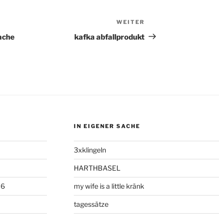
WEITER
Nächster
Beitrag
ache
kafka abfallprodukt
IN EIGENER SACHE
3xklingeln
HARTHBASEL
06
my wife is a little kränk
tagessätze