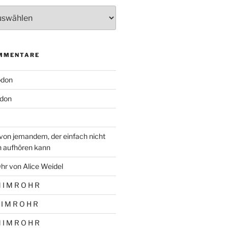
MMENTARE
odon
don
von jemandem, der einfach nicht
n aufhören kann
hr von Alice Weidel
 I M R O H R
 I M R O H R
 I M R O H R