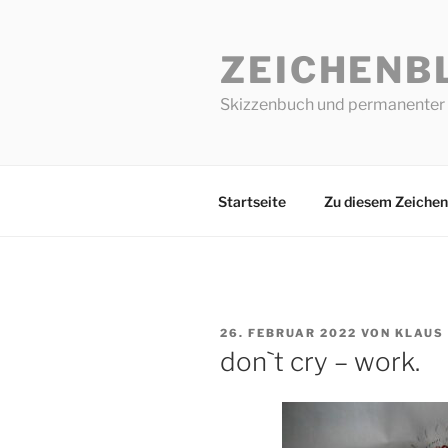
Zum
Inhalt
ZEICHENB
springen
Skizzenbuch und permanenter 
Startseite
Zu diesem Zeichen
VERÖFFENTLICHT
26. FEBRUAR 2022
VON
KLAUS
AM
don`t cry – work.