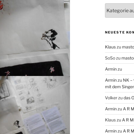
Themen
NEUESTE KO
Klaus
zu
mast
SoSo
zu
masto
Armin
zu
Armin
zu
NK – 
mit dem Singe
Volker
zu
das O
Armin
zu
A R M
Klaus
zu
A R M
Armin
zu
A R M