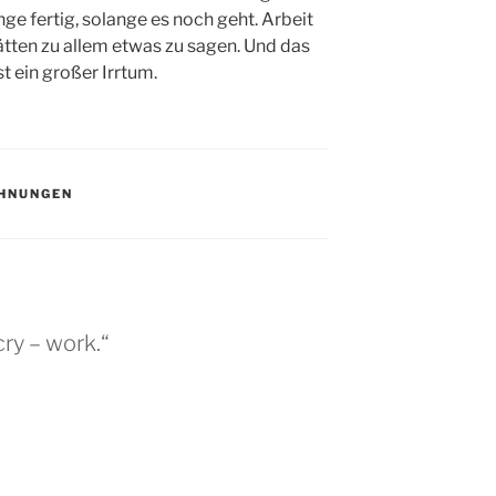
nge fertig, solange es noch geht. Arbeit
hätten zu allem etwas zu sagen. Und das
t ein großer Irrtum.
CHNUNGEN
ry – work.“