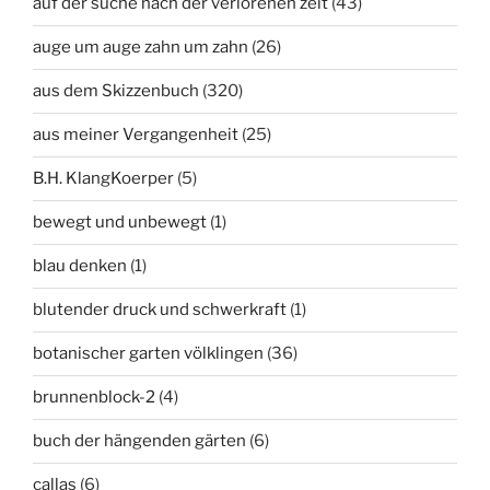
auf der suche nach der verlorenen zeit
(43)
auge um auge zahn um zahn
(26)
aus dem Skizzenbuch
(320)
aus meiner Vergangenheit
(25)
B.H. KlangKoerper
(5)
bewegt und unbewegt
(1)
blau denken
(1)
blutender druck und schwerkraft
(1)
botanischer garten völklingen
(36)
brunnenblock-2
(4)
buch der hängenden gärten
(6)
callas
(6)