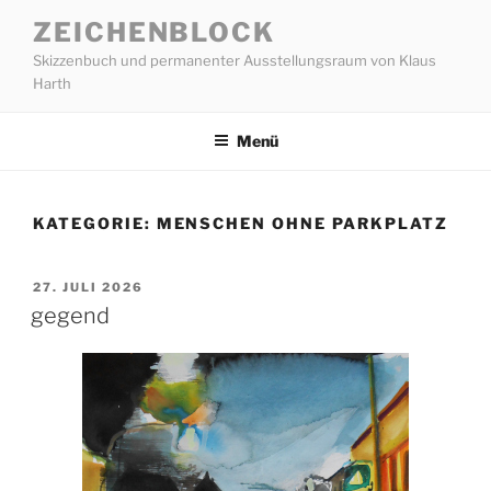
Zum
ZEICHENBLOCK
Inhalt
Skizzenbuch und permanenter Ausstellungsraum von Klaus
springen
Harth
Menü
KATEGORIE:
MENSCHEN OHNE PARKPLATZ
VERÖFFENTLICHT
27. JULI 2026
AM
gegend