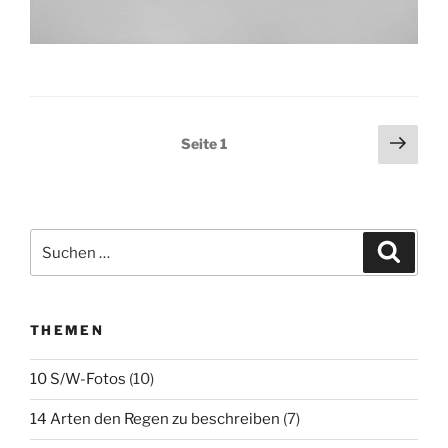
Seitennummerierung
Näch
Seite
1
Seit
der
Beiträge
Suchen
Suche
nach:
THEMEN
10 S/W-Fotos
(10)
14 Arten den Regen zu beschreiben
(7)