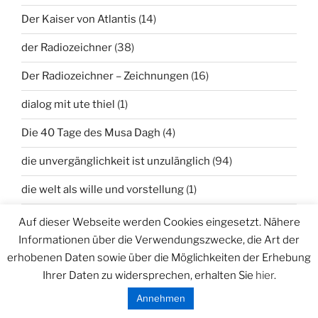
Der Kaiser von Atlantis
(14)
der Radiozeichner
(38)
Der Radiozeichner – Zeichnungen
(16)
dialog mit ute thiel
(1)
Die 40 Tage des Musa Dagh
(4)
die unvergänglichkeit ist unzulänglich
(94)
die welt als wille und vorstellung
(1)
die welt im löffel
(2)
Auf dieser Webseite werden Cookies eingesetzt. Nähere
Informationen über die Verwendungszwecke, die Art der
dinge
(13)
erhobenen Daten sowie über die Möglichkeiten der Erhebung
dopplung – einmischung
(1)
Ihrer Daten zu widersprechen, erhalten Sie
hier
.
Annehmen
einen vogel haben
(330)