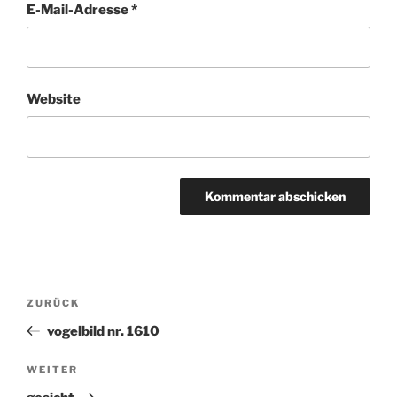
E-Mail-Adresse
*
Website
Beitragsnavigation
ZURÜCK
Vorheriger
Beitrag
vogelbild nr. 1610
WEITER
Nächster
Beitrag