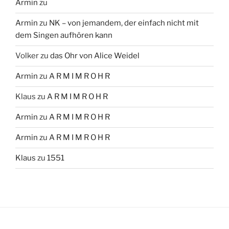
Armin
zu
Armin
zu
NK – von jemandem, der einfach nicht mit
dem Singen aufhören kann
Volker
zu
das Ohr von Alice Weidel
Armin
zu
A R M I M R O H R
Klaus
zu
A R M I M R O H R
Armin
zu
A R M I M R O H R
Armin
zu
A R M I M R O H R
Klaus
zu
1551