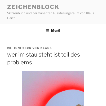
Zum
ZEICHENBLOCK
Inhalt
Skizzenbuch und permanenter Ausstellungsraum von Klaus
springen
Harth
Menü
VERÖFFENTLICHT
20. JUNI 2026
VON
KLAUS
AM
wer im stau steht ist teil des
problems