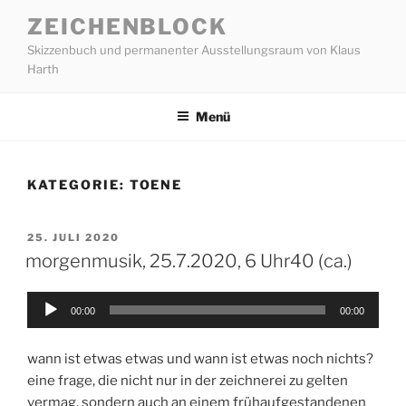
Zum
ZEICHENBLOCK
Inhalt
Skizzenbuch und permanenter Ausstellungsraum von Klaus
springen
Harth
Menü
KATEGORIE:
TOENE
VERÖFFENTLICHT
25. JULI 2020
AM
morgenmusik, 25.7.2020, 6 Uhr40 (ca.)
Audio-
00:00
00:00
Player
wann ist etwas etwas und wann ist etwas noch nichts?
eine frage, die nicht nur in der zeichnerei zu gelten
vermag, sondern auch an einem frühaufgestandenen