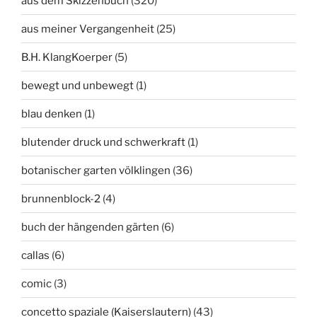
aus dem Skizzenbuch
(320)
aus meiner Vergangenheit
(25)
B.H. KlangKoerper
(5)
bewegt und unbewegt
(1)
blau denken
(1)
blutender druck und schwerkraft
(1)
botanischer garten völklingen
(36)
brunnenblock-2
(4)
buch der hängenden gärten
(6)
callas
(6)
comic
(3)
concetto spaziale (Kaiserslautern)
(43)