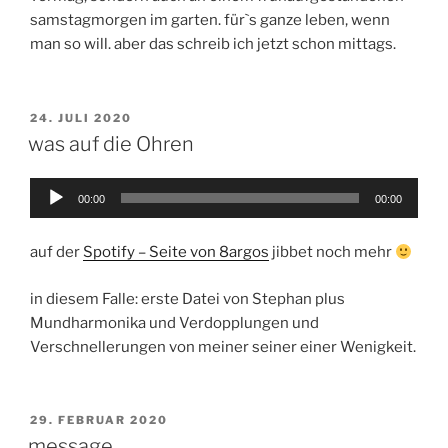
samstagmorgen im garten. für`s ganze leben, wenn
man so will. aber das schreib ich jetzt schon mittags.
VERÖFFENTLICHT
24. JULI 2020
AM
was auf die Ohren
Audio-
00:00
00:00
Player
auf der
Spotify – Seite von 8argos
jibbet noch mehr
in diesem Falle: erste Datei von Stephan plus
Mundharmonika und Verdopplungen und
Verschnellerungen von meiner seiner einer Wenigkeit.
VERÖFFENTLICHT
29. FEBRUAR 2020
AM
message