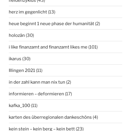
heldenzyklus
(43)
herz im gegenlicht
(13)
heue beginnt 1 neue phase der humanität
(2)
holozän
(30)
i like finanzamt and finanzamt likes me
(101)
ikarus
(30)
Illingen 2021
(11)
in der zahl kann man nix tun
(2)
informieren – deformieren
(17)
kafka_100
(11)
karten des überregionalen dankeschöns
(4)
kein stein – kein berg – kein bett
(23)