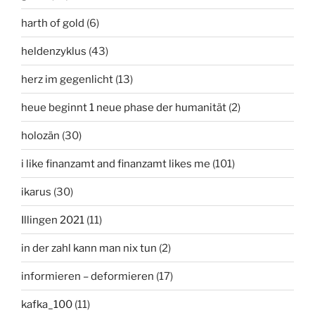
harth of gold
(6)
heldenzyklus
(43)
herz im gegenlicht
(13)
heue beginnt 1 neue phase der humanität
(2)
holozän
(30)
i like finanzamt and finanzamt likes me
(101)
ikarus
(30)
Illingen 2021
(11)
in der zahl kann man nix tun
(2)
informieren – deformieren
(17)
kafka_100
(11)