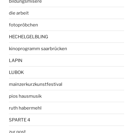
bildungsmisere
die arbeit
fotopröbchen
HECHELGELBLING
kinoprogramm saarbrücken
LAPIN
LUBOK
mainzerkurzkunstfestival
pios hausmusik
ruth habermehl
SPARTE 4
zur post