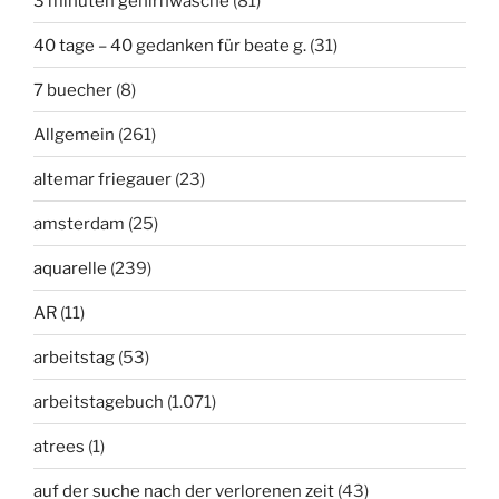
3 minuten gehirnwäsche
(81)
40 tage – 40 gedanken für beate g.
(31)
7 buecher
(8)
Allgemein
(261)
altemar friegauer
(23)
amsterdam
(25)
aquarelle
(239)
AR
(11)
arbeitstag
(53)
arbeitstagebuch
(1.071)
atrees
(1)
auf der suche nach der verlorenen zeit
(43)