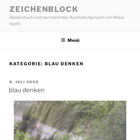
Zum
ZEICHENBLOCK
Inhalt
Skizzenbuch und permanenter Ausstellungsraum von Klaus
springen
Harth
Menü
KATEGORIE:
BLAU DENKEN
VERÖFFENTLICHT
8. JULI 2009
AM
blau denken