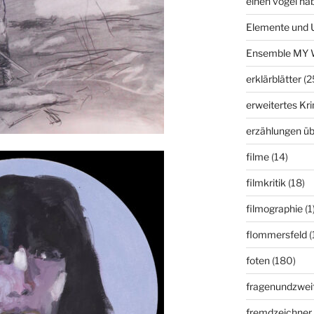
einen vogel ha
Elemente und 
Ensemble MY 
erklärblätter
(2
erweitertes K
erzählungen üb
filme
(14)
filmkritik
(18)
filmographie
(1
flommersfeld
(
foten
(180)
fragenundzweif
fremdzeichner