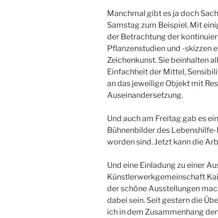
Manchmal gibt es ja doch Sach
Samstag zum Beispiel. Mit ein
der Betrachtung der kontinuier
Pflanzenstudien und -skizzen e
Zeichenkunst. Sie beinhalten al
Einfachheit der Mittel, Sensib
an das jeweilige Objekt mit Res
Auseinandersetzung.
Und auch am Freitag gab es ein
Bühnenbilder des Lebenshilfe
worden sind. Jetzt kann die Ar
Und eine Einladung zu einer Au
Künstlerwerkgemeinschaft Kais
der schöne Ausstellungen macht
dabei sein. Seit gestern die Ü
ich in dem Zusammenhang denn