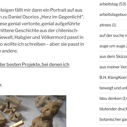
arbeitstag
(53)
gen fällt mir dann ein Portrait auf aus
arbeitstagebu
zu Daniel Osorios „Herz im Gegenlicht“.
iese genial vertonte, genial aufgeführte
atrees
(1)
nittene Geschichte aus der chilenisch-
auf der suche n
Gewalt, Habgier und Völkermord passt in
o wollte ich schreiben – aber: sie passt in
auge um auge 
e andere.
aus dem Skizz
der besten Projekte, bei denen ich
aus meiner Ve
B.H. KlangKoer
r.
bewegt und un
blau denken
(1)
blutender druc
botanischer ga