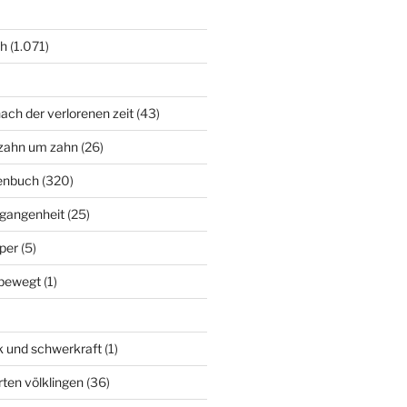
ch
(1.071)
ach der verlorenen zeit
(43)
zahn um zahn
(26)
enbuch
(320)
rgangenheit
(25)
per
(5)
bewegt
(1)
k und schwerkraft
(1)
rten völklingen
(36)