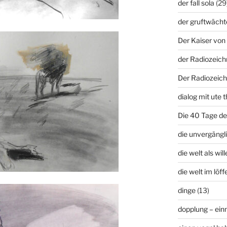
der fall sola
(29
der gruftwächt
Der Kaiser von 
der Radiozeich
Der Radiozeich
dialog mit ute t
Die 40 Tage d
die unvergängli
die welt als wil
die welt im löffe
dinge
(13)
dopplung – ei