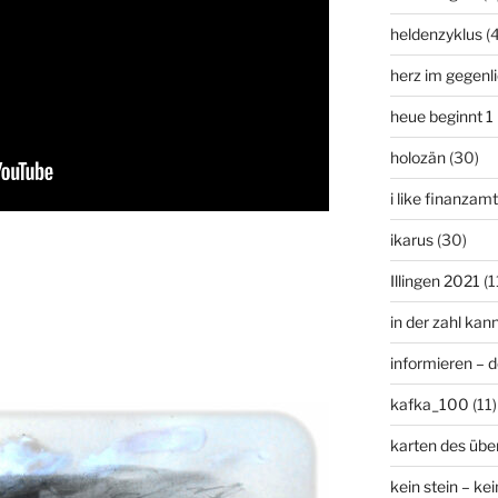
heldenzyklus
(
herz im gegenl
heue beginnt 1
holozän
(30)
i like finanzam
ikarus
(30)
Illingen 2021
(1
in der zahl kan
informieren – 
kafka_100
(11)
karten des übe
kein stein – kei