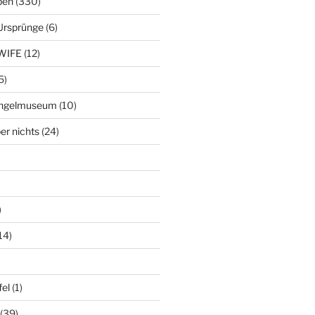
ben
(330)
Ursprünge
(6)
WIFE
(12)
5)
ringelmuseum
(10)
er nichts
(24)
)
14)
el
(1)
(39)