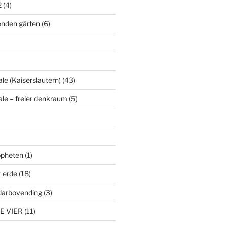
2
(4)
enden gärten
(6)
le (Kaiserslautern)
(43)
ale – freier denkraum
(5)
ropheten
(1)
r erde
(18)
darbovending
(3)
E VIER
(11)