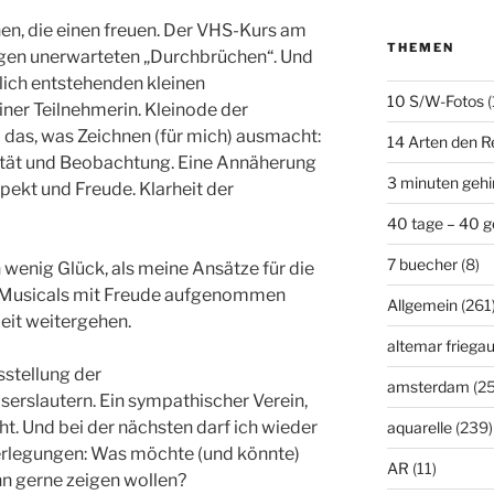
en, die einen freuen. Der VHS-Kurs am
THEMEN
igen unerwarteten „Durchbrüchen“. Und
lich entstehenden kleinen
10 S/W-Fotos
(
iner Teilnehmerin. Kleinode der
l das, was Zeichnen (für mich) ausmacht:
14 Arten den R
ilität und Beobachtung. Eine Annäherung
3 minuten geh
pekt und Freude. Klarheit der
40 tage – 40 g
7 buecher
(8)
 wenig Glück, als meine Ansätze für die
-Musicals mit Freude aufgenommen
Allgemein
(261
beit weitergehen.
altemar friega
sstellung der
amsterdam
(25
erslautern. Ein sympathischer Verein,
. Und bei der nächsten darf ich wieder
aquarelle
(239)
berlegungen: Was möchte (und könnte)
AR
(11)
 gerne zeigen wollen?