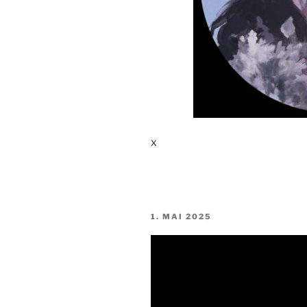
x
VERÖFFENTLICHT
1. MAI 2025
AM