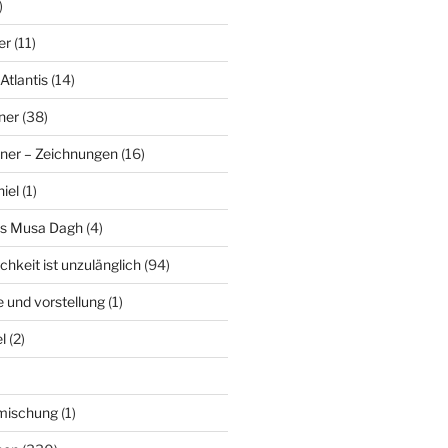
)
er
(11)
Atlantis
(14)
ner
(38)
ner – Zeichnungen
(16)
hiel
(1)
es Musa Dagh
(4)
chkeit ist unzulänglich
(94)
le und vorstellung
(1)
l
(2)
nmischung
(1)