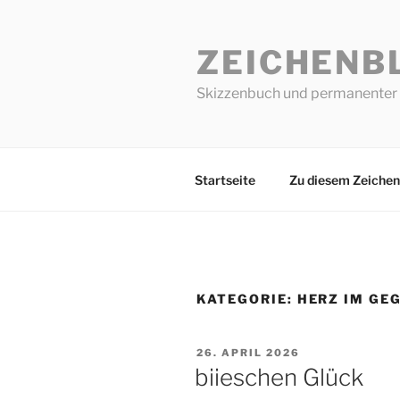
Zum
Inhalt
ZEICHENB
springen
Skizzenbuch und permanenter 
Startseite
Zu diesem Zeichen
KATEGORIE:
HERZ IM GE
VERÖFFENTLICHT
26. APRIL 2026
AM
biieschen Glück