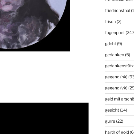
friedrichsthal
(
frisch
(2)
fugenpoet
(247
gdcht
(9)
gedanken
(5)
gedankenstütz
gegend (nk)
(93
gegend (vk)
(29
geld mit arsch
gesicht
(14)
gurre
(22)
harth of gold
(6