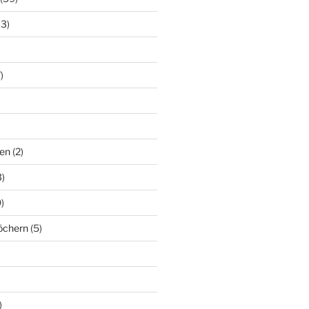
13)
)
en
(2)
)
)
löchern
(5)
)