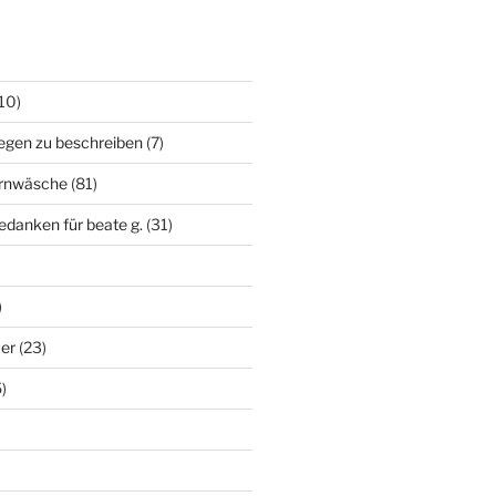
10)
egen zu beschreiben
(7)
irnwäsche
(81)
edanken für beate g.
(31)
)
uer
(23)
)