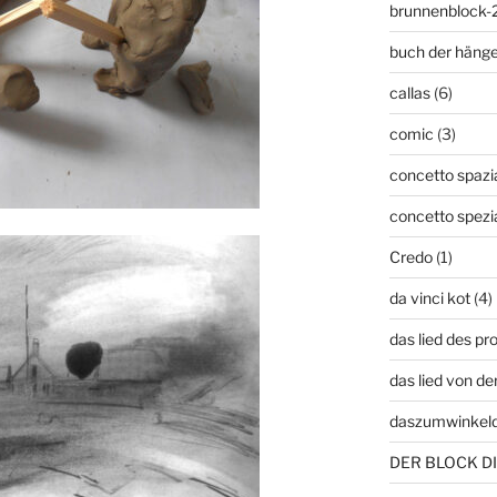
brunnenblock-
buch der häng
callas
(6)
comic
(3)
concetto spazia
concetto spezi
Credo
(1)
da vinci kot
(4)
das lied des p
das lied von de
daszumwinkel
DER BLOCK DI