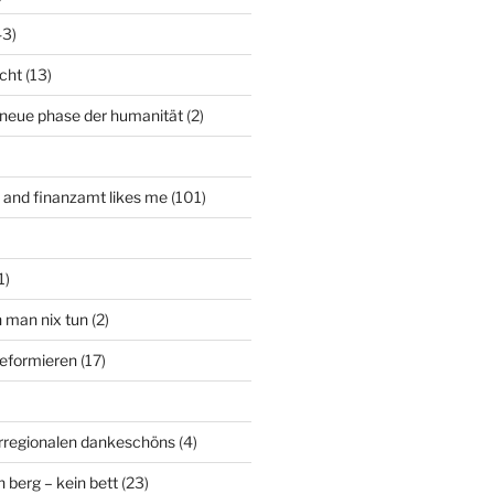
43)
icht
(13)
 neue phase der humanität
(2)
t and finanzamt likes me
(101)
1)
n man nix tun
(2)
deformieren
(17)
rregionalen dankeschöns
(4)
n berg – kein bett
(23)