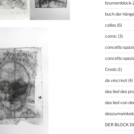
brunnenblock-
buch der häng
callas
(6)
comic
(3)
concetto spazia
concetto spezi
Credo
(1)
da vinci kot
(4)
das lied des p
das lied von de
daszumwinkel
DER BLOCK DI