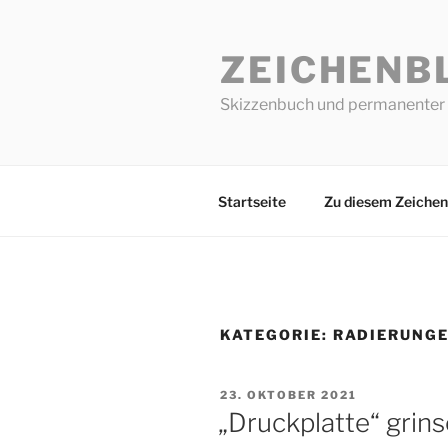
Zum
Inhalt
ZEICHENB
springen
Skizzenbuch und permanenter 
Startseite
Zu diesem Zeichen
KATEGORIE:
RADIERUNG
VERÖFFENTLICHT
23. OKTOBER 2021
AM
„Druckplatte“ grin