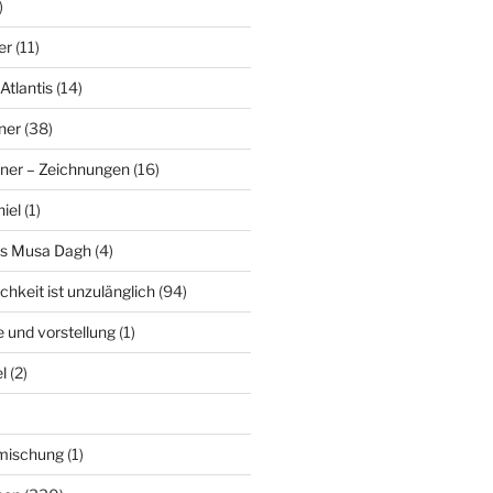
)
er
(11)
Atlantis
(14)
ner
(38)
ner – Zeichnungen
(16)
hiel
(1)
es Musa Dagh
(4)
chkeit ist unzulänglich
(94)
le und vorstellung
(1)
l
(2)
nmischung
(1)