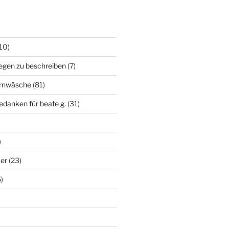
10)
egen zu beschreiben
(7)
irnwäsche
(81)
edanken für beate g.
(31)
)
uer
(23)
)