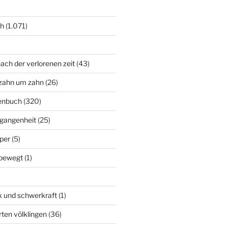
ch
(1.071)
ach der verlorenen zeit
(43)
zahn um zahn
(26)
enbuch
(320)
rgangenheit
(25)
per
(5)
bewegt
(1)
k und schwerkraft
(1)
rten völklingen
(36)