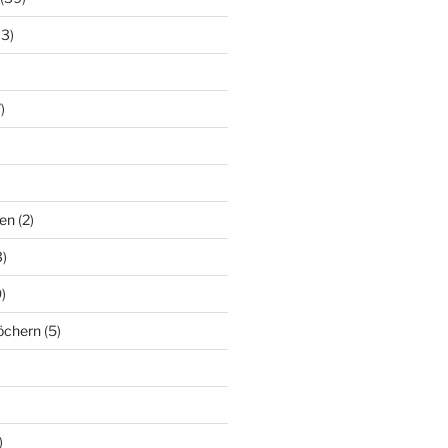
13)
)
en
(2)
)
)
löchern
(5)
)