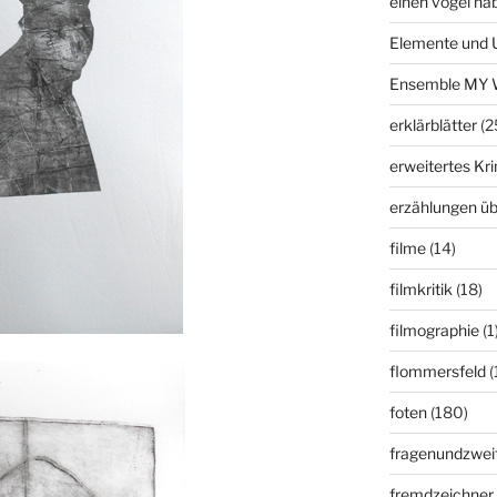
einen vogel ha
Elemente und 
Ensemble MY 
erklärblätter
(2
erweitertes K
erzählungen üb
filme
(14)
filmkritik
(18)
filmographie
(1
flommersfeld
(
foten
(180)
fragenundzweif
fremdzeichner