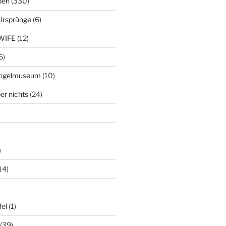
ben
(330)
Ursprünge
(6)
WIFE
(12)
5)
ringelmuseum
(10)
er nichts
(24)
)
14)
el
(1)
(39)