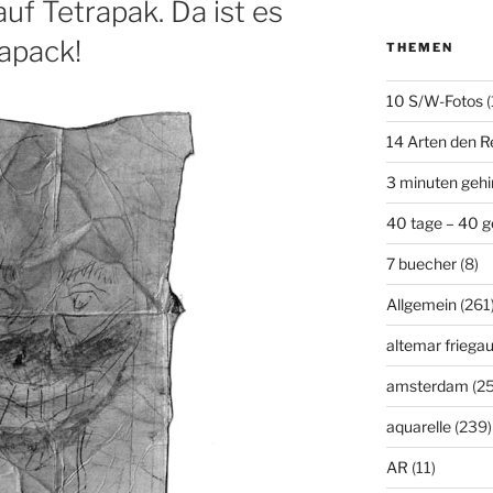
uf Tetrapak. Da ist es
rapack!
THEMEN
10 S/W-Fotos
(
14 Arten den R
3 minuten geh
40 tage – 40 g
7 buecher
(8)
Allgemein
(261
altemar friega
amsterdam
(25
aquarelle
(239)
AR
(11)