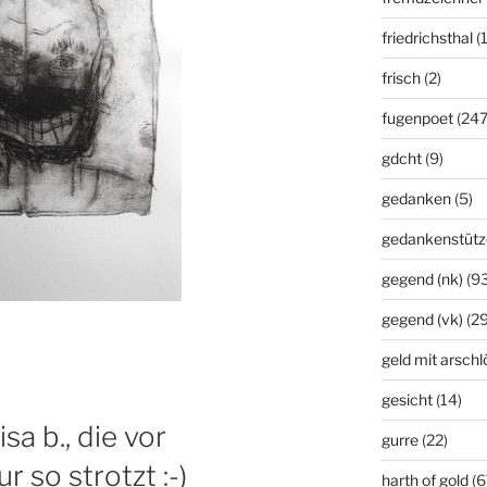
friedrichsthal
(
frisch
(2)
fugenpoet
(247
gdcht
(9)
gedanken
(5)
gedankenstütz
gegend (nk)
(93
gegend (vk)
(29
geld mit arsch
gesicht
(14)
sa b., die vor
gurre
(22)
 so strotzt :-)
harth of gold
(6