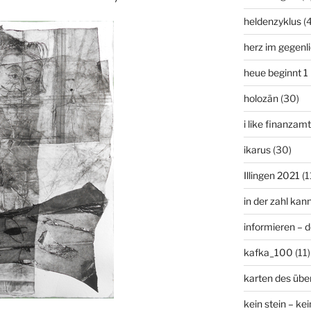
heldenzyklus
(
herz im gegenl
heue beginnt 1
holozän
(30)
i like finanzam
ikarus
(30)
Illingen 2021
(1
in der zahl kan
informieren – 
kafka_100
(11)
karten des übe
kein stein – kei