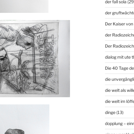
der fall sola
(29
der gruftwächt
Der Kaiser von 
der Radiozeich
Der Radiozeich
dialog mit ute t
Die 40 Tage d
die unvergängli
die welt als wil
die welt im löffe
dinge
(13)
dopplung – ei