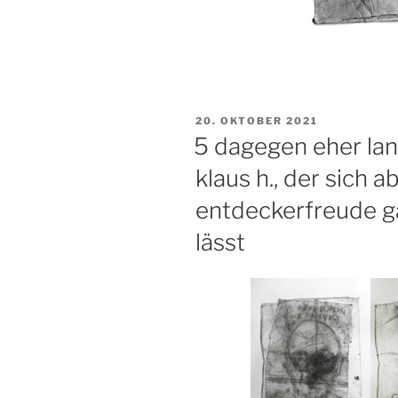
VERÖFFENTLICHT
20. OKTOBER 2021
AM
5 dagegen eher lan
klaus h., der sich a
entdeckerfreude g
lässt