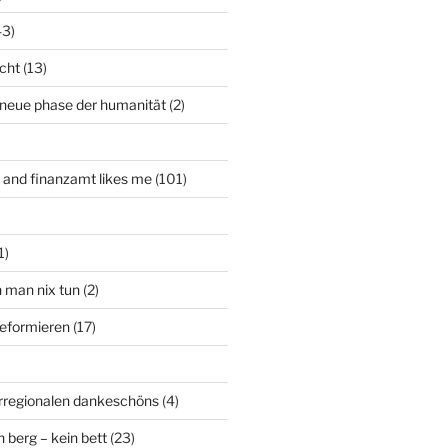
43)
icht
(13)
 neue phase der humanität
(2)
t and finanzamt likes me
(101)
1)
n man nix tun
(2)
deformieren
(17)
rregionalen dankeschöns
(4)
n berg – kein bett
(23)