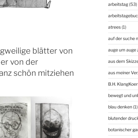
arbeitstag
(53)
arbeitstagebu
atrees
(1)
auf der suche n
gweilige blätter von
auge um auge 
ber von der
aus dem Skizz
anz schön mitziehen
aus meiner Ve
B.H. KlangKoer
bewegt und un
blau denken
(1)
blutender druc
botanischer ga