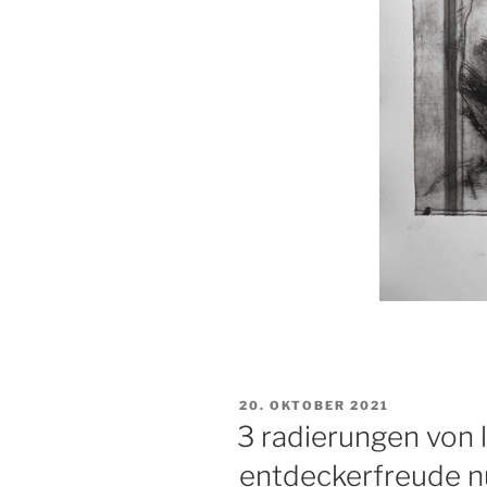
VERÖFFENTLICHT
20. OKTOBER 2021
AM
3 radierungen von li
entdeckerfreude nur