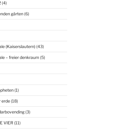
2
(4)
enden gärten
(6)
le (Kaiserslautern)
(43)
ale – freier denkraum
(5)
ropheten
(1)
r erde
(18)
darbovending
(3)
E VIER
(11)