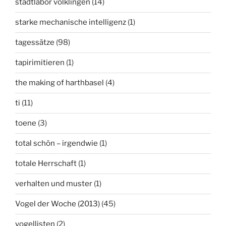
stadtlabor völklingen
(14)
starke mechanische intelligenz
(1)
tagessätze
(98)
tapirimitieren
(1)
the making of harthbasel
(4)
ti
(11)
toene
(3)
total schön – irgendwie
(1)
totale Herrschaft
(1)
verhalten und muster
(1)
Vogel der Woche (2013)
(45)
vogellisten
(2)