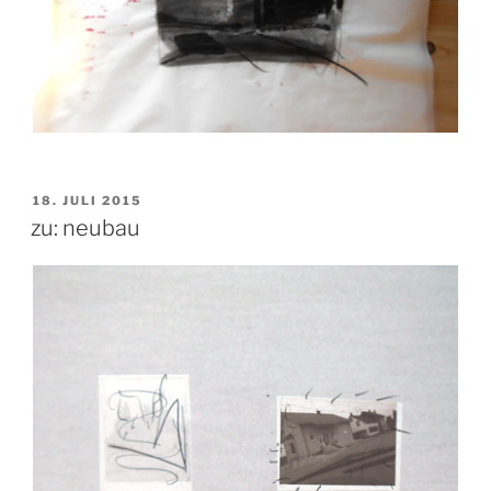
VERÖFFENTLICHT
18. JULI 2015
AM
zu: neubau