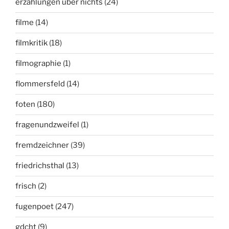
erzählungen über nichts
(24)
filme
(14)
filmkritik
(18)
filmographie
(1)
flommersfeld
(14)
foten
(180)
fragenundzweifel
(1)
fremdzeichner
(39)
friedrichsthal
(13)
frisch
(2)
fugenpoet
(247)
gdcht
(9)